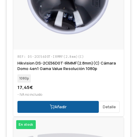
REF: DS-2CE56D0T-IRMMF(2.8mm)(C)
Hikvision DS-2CE56D0T-IRMMF(2.8mm)(C) Cámara
Domo 4en1 Gama Value Resolución 1080p
1080p
17,45
€
- IVA no incluido
Añadir
Detalle
En stock