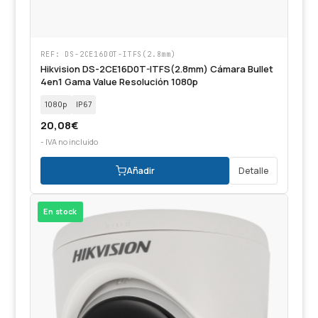
REF: DS-2CE16D0T-ITFS(2.8mm)
Hikvision DS-2CE16D0T-ITFS(2.8mm) Cámara Bullet
4en1 Gama Value Resolución 1080p
1080p
IP67
20,08
€
- IVA no incluido
Añadir
Detalle
En stock