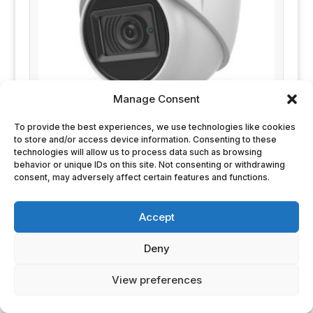
Manage Consent
To provide the best experiences, we use technologies like cookies
to store and/or access device information. Consenting to these
technologies will allow us to process data such as browsing
REF: HWT-T120-MS
behavior or unique IDs on this site. Not consenting or withdrawing
Hikvision HiWatch HWT-T120-MS Domo 4 en 1
consent, may adversely affect certain features and functions.
HiWatch T de Hikvision®. 2MP@25/30ips
1080P
IP66Carcasa
30 metros
Accept
24,31
€
- IVA no incluido
Deny
Añadir
Detalle
View preferences
En stock