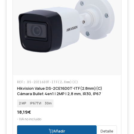
REF: DS-2CE16D0T-ITF(2.8mm)(C)
Hikvision Value DS-2CE16D0T-ITF(2.8mm)(C)
Cámara Bullet 4en1 | 2MP | 2,8 mm, IR30, IP67
2 MP
IP67TVI
30m
18,19
€
- IVA no incluido
Añadir
Detalle