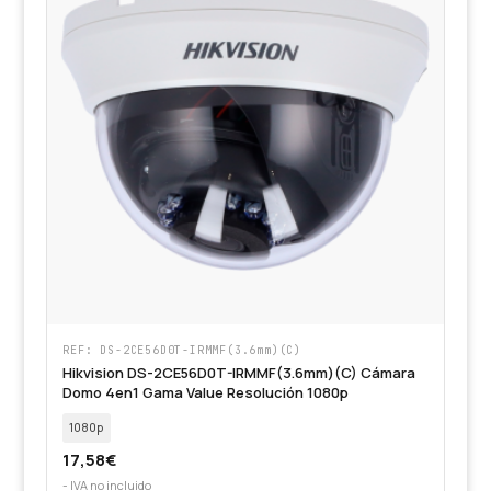
REF: DS-2CE56D0T-IRMMF(3.6mm)(C)
Hikvision DS-2CE56D0T-IRMMF(3.6mm)(C) Cámara
Domo 4en1 Gama Value Resolución 1080p
1080p
17,58
€
- IVA no incluido