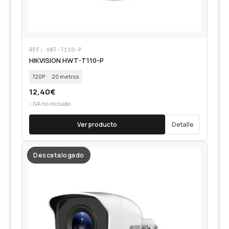
REF: HWT-T110-P
HIKVISION HWT-T110-P
720P
20 metros
12,40
€
- IVA no incluido
Ver producto
Detalle
Descatalogado