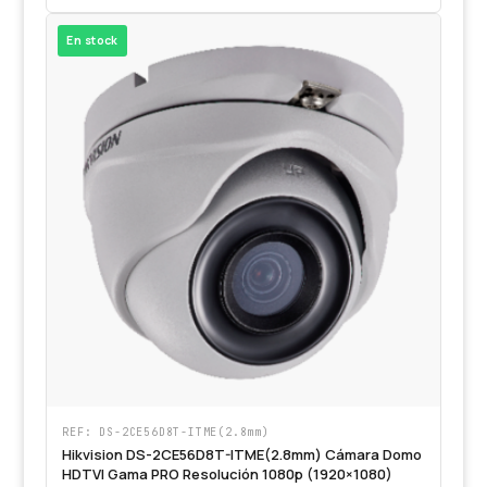
En stock
REF: DS-2CE56D8T-ITME(2.8mm)
Hikvision DS-2CE56D8T-ITME(2.8mm) Cámara Domo
HDTVI Gama PRO Resolución 1080p (1920×1080)