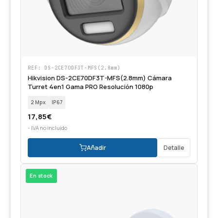
REF: DS-2CE70DF3T-MFS(2.8mm)
Hikvision DS-2CE70DF3T-MFS(2.8mm) Cámara
Turret 4en1 Gama PRO Resolución 1080p
2 Mpx
IP67
17,85
€
- IVA no incluido
Añadir
Detalle
En stock