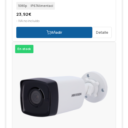
1080p
IP67Alimentaci
23,92
€
- IVA no incluido
Añadir
Detalle
En stock