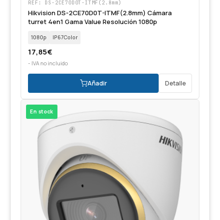
REF: DS-2CE70D0T-ITMF(2.8mm)
Hikvision DS-2CE70D0T-ITMF(2.8mm) Cámara
turret 4en1 Gama Value Resolución 1080p
1080p
IP67Color
17,85
€
- IVA no incluido
Añadir
Detalle
En stock