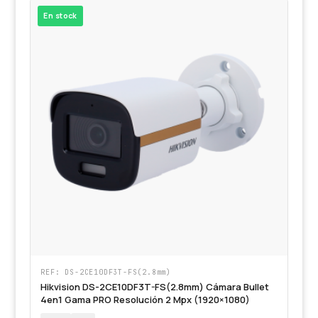
En stock
REF: DS-2CE10DF3T-FS(2.8mm)
Hikvision DS-2CE10DF3T-FS(2.8mm) Cámara Bullet
4en1 Gama PRO Resolución 2 Mpx (1920×1080)