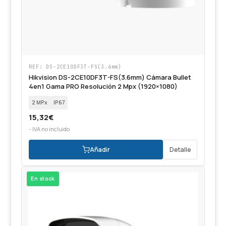
REF: DS-2CE10DF3T-FS(3.6mm)
Hikvision DS-2CE10DF3T-FS(3.6mm) Cámara Bullet
4en1 Gama PRO Resolución 2 Mpx (1920×1080)
2 MPx
IP67
15,32
€
- IVA no incluido
Añadir
Detalle
En stock