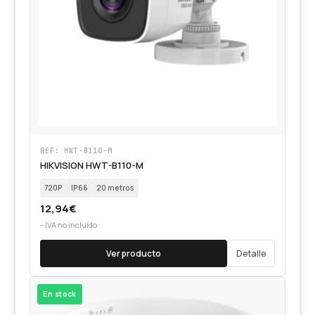
REF: HWT-B110-M
HIKVISION HWT-B110-M
720P
IP66
20 metros
12,94
€
- IVA no incluido
Ver producto
Detalle
En stock