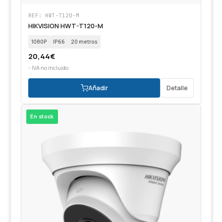
REF: HWT-T120-M
HIKVISION HWT-T120-M
1080P
IP66
20 metros
20,44
€
- IVA no incluido
Añadir
Detalle
En stock