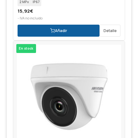
2 MPx
IP67
15,92
€
- IVA no incluido
Añadir
Detalle
En stock