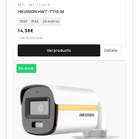
REF: HWT-T110-M
HIKVISION HWT-T110-M
720P
IP66
20 metros
14,38
€
- IVA no incluido
Ver producto
Detalle
En stock