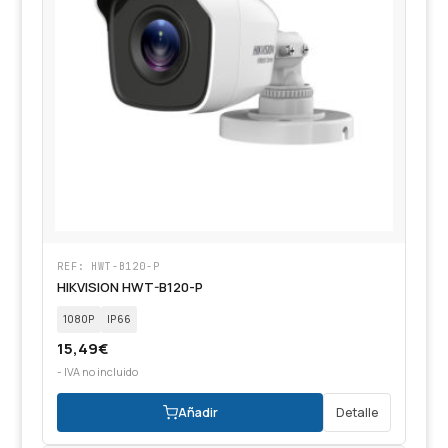
REF: HWT-B120-P
HIKVISION HWT-B120-P
1080P
IP66
15,49
€
- IVA no incluido
Añadir
Detalle