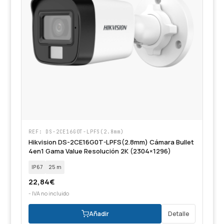
REF: DS-2CE16G0T-LPFS(2.8mm)
Hikvision DS-2CE16G0T-LPFS(2.8mm) Cámara Bullet
4en1 Gama Value Resolución 2K (2304×1296)
IP67
25 m
22,84
€
- IVA no incluido
Añadir
Detalle