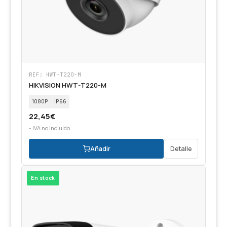
REF: HWT-T220-M
HIKVISION HWT-T220-M
1080P
IP66
22,45
€
- IVA no incluido
Añadir
Detalle
En stock