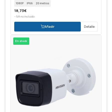
1080P
IP66
20 metros
18,73
€
- IVA no incluido
Añadir
Detalle
En stock