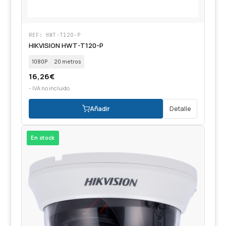
REF: HWT-T120-P
HIKVISION HWT-T120-P
1080P
20 metros
16,26
€
- IVA no incluido
Añadir
Detalle
En stock