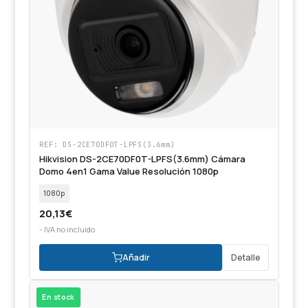
REF: DS-2CE70DF0T-LPFS(3.6mm)
Hikvision DS-2CE70DF0T-LPFS(3.6mm) Cámara
Domo 4en1 Gama Value Resolución 1080p
1080p
20,13
€
- IVA no incluido
Añadir
Detalle
En stock