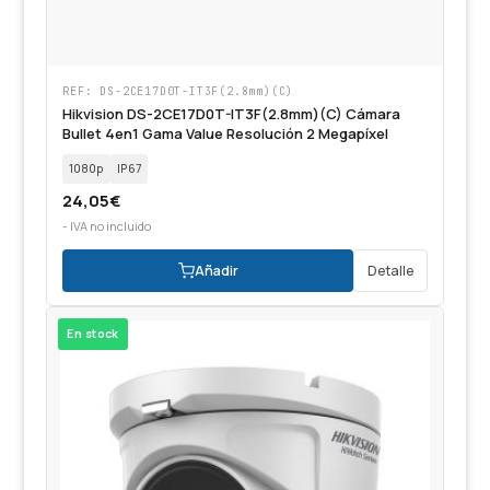
REF: DS-2CE17D0T-IT3F(2.8mm)(C)
Hikvision DS-2CE17D0T-IT3F(2.8mm)(C) Cámara
Bullet 4en1 Gama Value Resolución 2 Megapíxel
1080p
IP67
24,05
€
- IVA no incluido
Añadir
Detalle
En stock