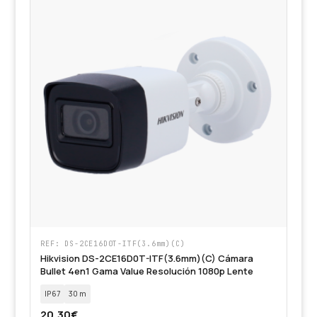
REF: DS-2CE16D0T-ITF(3.6mm)(C)
Hikvision DS-2CE16D0T-ITF(3.6mm)(C) Cámara
Bullet 4en1 Gama Value Resolución 1080p Lente
IP67
30 m
20,30
€