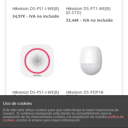
Hikvision DS-PS1-I-WE(B)
Hikvision DS-PT1-WE(B)
(O-STD)
34,97
€
- IVA no incluido
33,44
€
- IVA no incluido
Hikvision DS-PS1-I-WE(B)
Hikvision DS-PDP18-
(Red Indicator)
EG2(B)
Uso de cookies
34,97
€
- IVA no incluido
7,60
€
- IVA no incluido
Este sitio web utiliza cookies para que usted tenga la mejor experiencia de
usuario. Si continúa navegando está dando su consentimiento para la
aceptación de las mencionadas cookies y la aceptación de nuestra
política de
cookies
, pinche el enlace para mayor información.