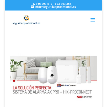
966 703 519 - 693 303 368
info@seguridadprofesional.es