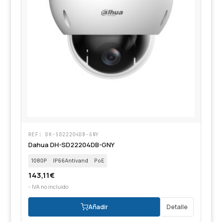
REF: DH-SD22204DB-GNY
Dahua DH-SD22204DB-GNY
1080P
IP66Antivand
PoE
143,11
€
- IVA no incluido
Añadir
Detalle