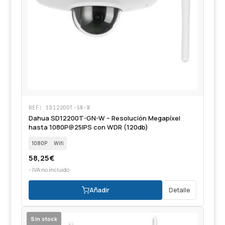
REF: SD12200T-GN-W
Dahua SD12200T-GN-W – Resolución Megapíxel
hasta 1080P@25IPS con WDR (120db)
1080P
Wifi
58,25
€
- IVA no incluido
Añadir
Detalle
Sin stock