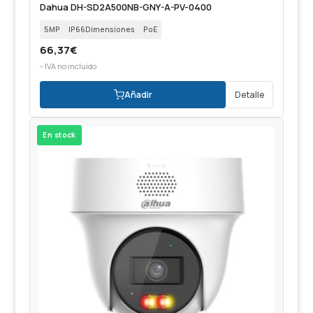
Dahua DH-SD2A500NB-GNY-A-PV-0400
5MP
IP66Dimensiones
PoE
66,37
€
- IVA no incluido
Añadir
Detalle
En stock