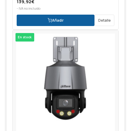
139,92
€
- IVA no incluido
Añadir
Detalle
En stock