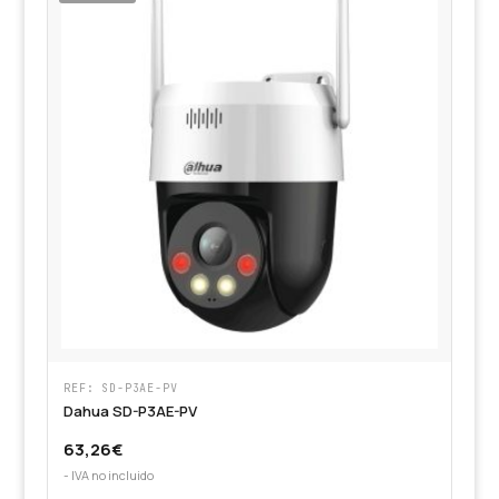
REF: SD-P3AE-PV
Dahua SD-P3AE-PV
63,26
€
- IVA no incluido