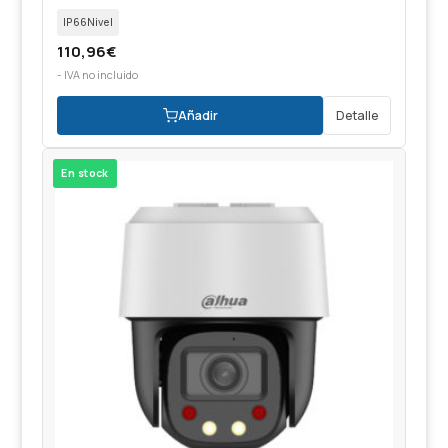
IP66Nivel
110,96
€
- IVA no incluido
Añadir
Detalle
En stock