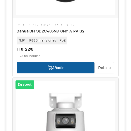
REF: DH-SD2C405NB-GNY-A-PV-S2
Dahua DH-SD2C405NB-GNY-A-PV-S2
4MP
IP66Dimensiones
PoE
118,22
€
- IVA no incluido
Añadir
Detalle
En stock