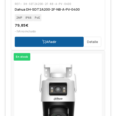
REF: DH-SDT2A200-2F-NB-A-PV-0400
Dahua DH-SDT2A200-2F-NB-A-PV-0400
2MP
IP66
PoE
79,85
€
- IVA no incluido
Añadir
Detalle
En stock