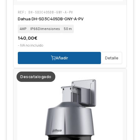
REF: DH-SD3C405DB-GNY-A-PV
Dahua DH-SD3C405DB-GNY-A-PV
4MP
IP66Dimensiones
50 m
140,00
€
- IVA no incluido
Añadir
Detalle
Descatalogado