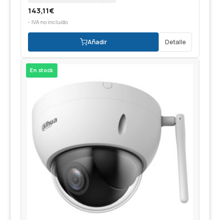
143,11
€
- IVA no incluido
Añadir
Detalle
En stock