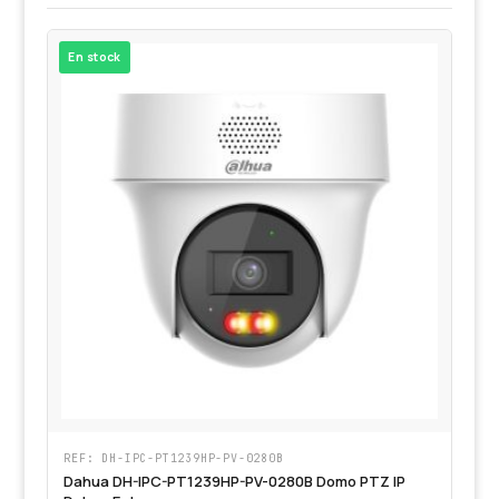
Cá
Al
Co
Ak
Ki
Ge
Z
En stock
De
X-
Tr
Sa
Ge
D
Hi
Aj
Ri
Sa
An
REF: DH-IPC-PT1239HP-PV-0280B
Dahua DH-IPC-PT1239HP-PV-0280B Domo PTZ IP