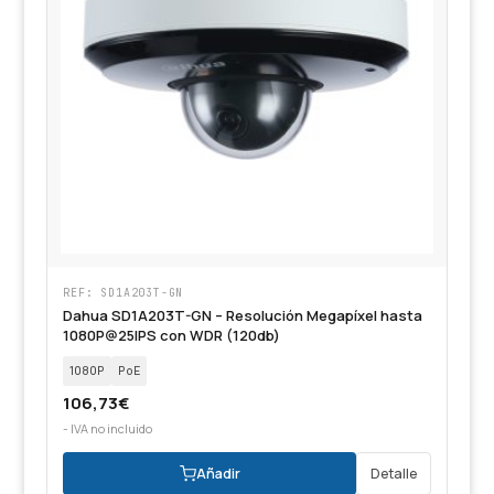
REF: SD1A203T-GN
Dahua SD1A203T-GN – Resolución Megapíxel hasta
1080P@25IPS con WDR (120db)
1080P
PoE
106,73
€
- IVA no incluido
Añadir
Detalle