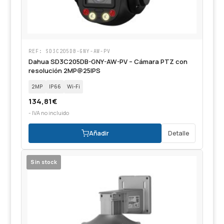
REF: SD3C205DB-GNY-AW-PV
Dahua SD3C205DB-GNY-AW-PV – Cámara PTZ con
resolución 2MP@25IPS
2MP
IP66
Wi-Fi
134,81
€
- IVA no incluido
Añadir
Detalle
Sin stock