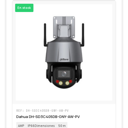
En stock
REF: DH-SD3C405DB-GNY-AW-PV
Dahua DH-SD3C405DB-GNY-AW-PV
4MP
IP66Dimensiones
50 m