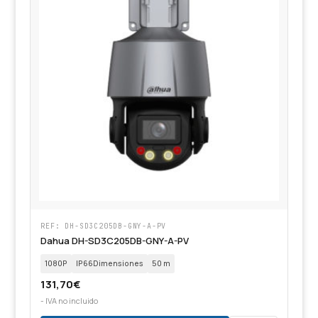
REF: DH-SD3C205DB-GNY-A-PV
Dahua DH-SD3C205DB-GNY-A-PV
1080P
IP66Dimensiones
50 m
131,70
€
- IVA no incluido