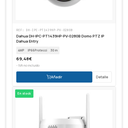
REF: DH-IPC-PT1439HP-PV-0280B
Dahua DH-IPC-PT1439HP-PV-0280B Domo PTZ IP
Dahua Entry
4MP
IP66Protecci
30 m
69,48
€
- IVA no incluido
Añadir
Detalle
En stock