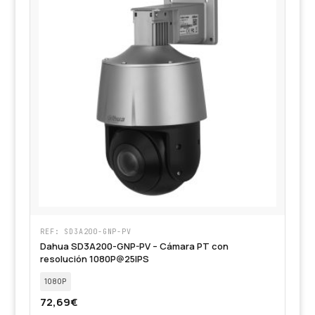
REF: SD3A200-GNP-PV
Dahua SD3A200-GNP-PV – Cámara PT con
resolución 1080P@25IPS
1080P
72,69
€