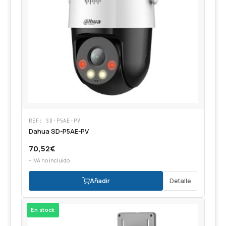
REF: SD-P5AE-PV
Dahua SD-P5AE-PV
70,52
€
- IVA no incluido
Añadir
Detalle
En stock