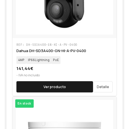
REF: DH-SD3A400-GN-HI-A-PV-0400
Dahua DH-SD3A400-GN-HI-A-PV-0400
4MP
IP66Lightning
PoE
141,44
€
- IVA no incluido
Ver producto
Detalle
En stock