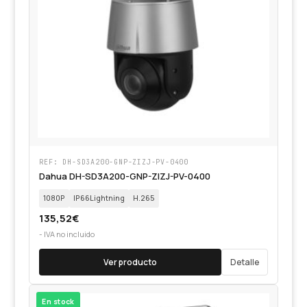
REF: DH-SD3A200-GNP-ZIZJ-PV-0400
Dahua DH-SD3A200-GNP-ZIZJ-PV-0400
1080P
IP66Lightning
H.265
135,52
€
- IVA no incluido
Ver producto
Detalle
En stock