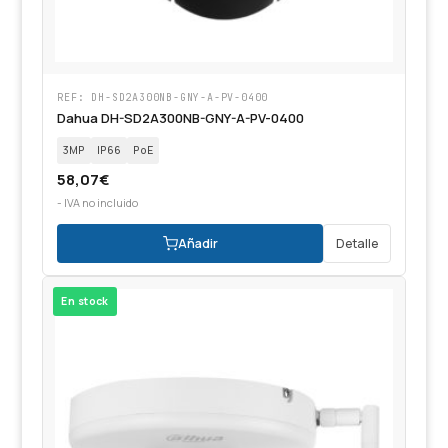
REF: DH-SD2A300NB-GNY-A-PV-0400
Dahua DH-SD2A300NB-GNY-A-PV-0400
3MP
IP66
PoE
58,07
€
- IVA no incluido
Añadir
Detalle
En stock