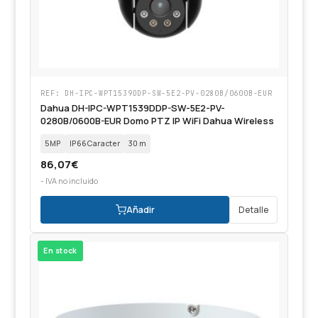
REF: DH-IPC-WPT1539DDP-SW-5E2-PV-0280B/0600B-EUR
Dahua DH-IPC-WPT1539DDP-SW-5E2-PV-
0280B/0600B-EUR Domo PTZ IP WiFi Dahua Wireless
5MP
IP66Caracter
30 m
86,07
€
- IVA no incluido
Añadir
Detalle
En stock