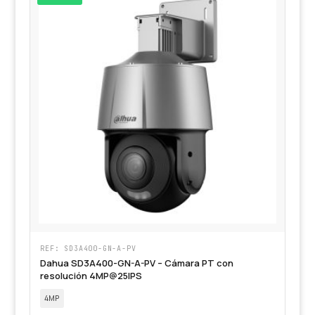
REF: SD3A400-GN-A-PV
Dahua SD3A400-GN-A-PV – Cámara PT con
resolución 4MP@25IPS
4MP