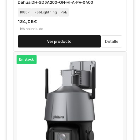
Dahua DH-SD3A200-GN-HI-A-PV-0400
1080P
IP66Lightning
PoE
134,06
€
- IVA no incluido
Ver producto
Detalle
En stock