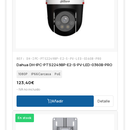
REF: DH-IPC-PTS2249BP-E2-S-PV-LED-0360B-PRO
Dahua DH-IPC-PTS2249BP-E2-S-PV-LED-0360B-PRO
1080P
IP66Carcasa
PoE
123,40
€
- IVA no incluido
Añadir
Detalle
En stock