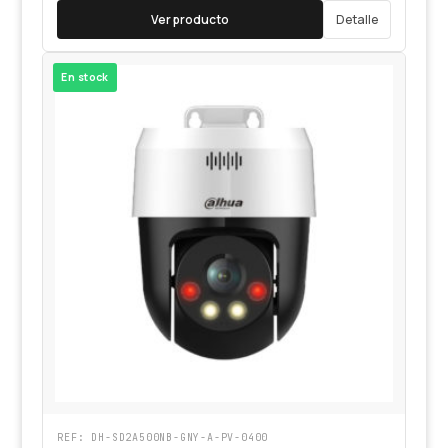
Ver producto
Detalle
En stock
REF: DH-SD2A500NB-GNY-A-PV-0400