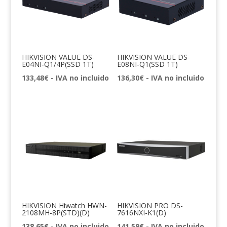
HIKVISION VALUE DS-
HIKVISION VALUE DS-
E04NI-Q1/4P(SSD 1T)
E08NI-Q1(SSD 1T)
133,48
€
- IVA no incluido
136,30
€
- IVA no incluido
HIKVISION Hiwatch HWN-
HIKVISION PRO DS-
2108MH-8P(STD)(D)
7616NXI-K1(D)
138,65
€
- IVA no incluido
141,59
€
- IVA no incluido