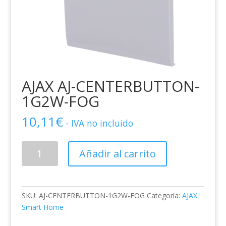
AJAX AJ-CENTERBUTTON-
1G2W-FOG
10,11
€
- IVA no incluido
AJAX
Añadir al carrito
AJ-
CENTERBUTTON-
1G2W-
FOG
SKU:
AJ-CENTERBUTTON-1G2W-FOG
Categoría:
AJAX
cantidad
Smart Home