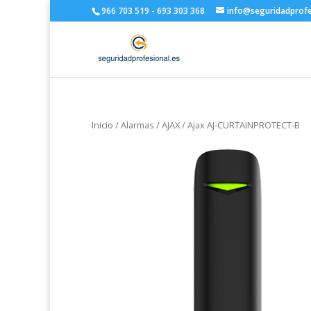
966 703 519 - 693 303 368
info@seguridadprofe
Inicio
/
Alarmas
/
AJAX
/ Ajax AJ-CURTAINPROTECT-B