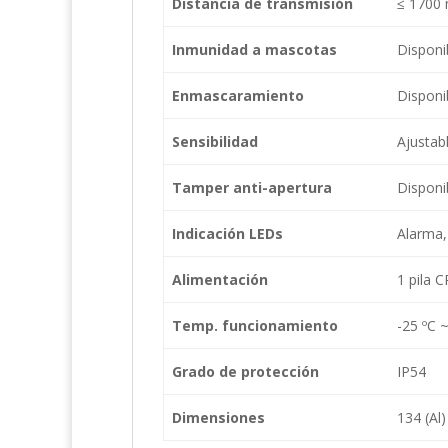
Distancia de transmisión
≤ 1700 
Inmunidad a mascotas
Disponi
Enmascaramiento
Disponi
Sensibilidad
Ajustabl
Tamper anti-apertura
Disponi
Indicación LEDs
Alarma,
Alimentación
1 pila 
Temp. funcionamiento
-25 ºC 
Grado de protección
IP54
Dimensiones
134 (Al