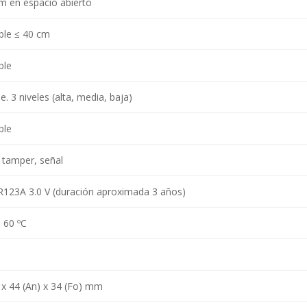
m en espacio abierto
ble ≤ 40 cm
ble
e. 3 niveles (alta, media, baja)
ble
 tamper, señal
CR123A 3.0 V (duración aproximada 3 años)
~ 60 ºC
) x 44 (An) x 34 (Fo) mm