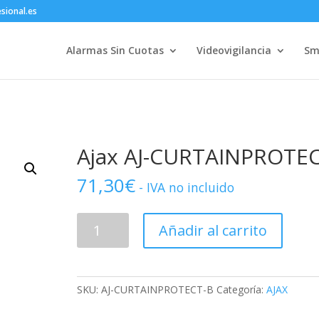
sional.es
Alarmas Sin Cuotas
Videovigilancia
Sm
Ajax AJ-CURTAINPROTE
71,30
€
- IVA no incluido
Ajax
Añadir al carrito
AJ-
CURTAINPROTECT-
B
cantidad
SKU:
AJ-CURTAINPROTECT-B
Categoría:
AJAX