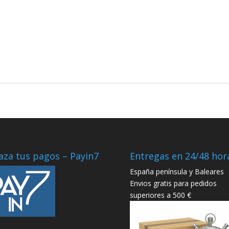
aza tus pagos – Payin7
Entregas en 24/48 hor
España península y Baleares
Envios gratis para pedidos
superiores a 500 €