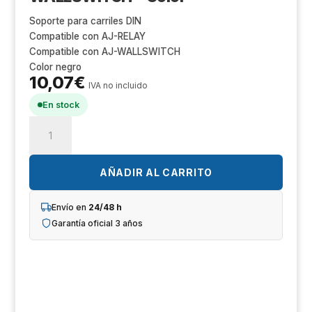
Un
Soporte para carriles DIN
iL
Compatible con AJ-RELAY
Compatible con AJ-WALLSWITCH
R
Color negro
10,07
€
IVA no incluido
T
En stock
Ajax
Im
AJ-
DINHOLDER
Sh
Soporte
AÑADIR AL CARRITO
para
Op
carriles
Envío en
24/48 h
DIN
Ho
Garantía oficial 3 años
-
Compatible
Ve
con
AJ-
RELAY