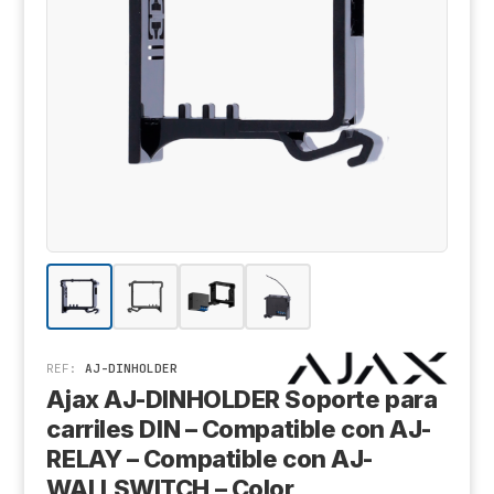
Cá
Al
Co
Ak
Ki
Ge
Z
De
X-
Tr
Sa
Ge
D
Hi
Aj
Ri
REF:
AJ-DINHOLDER
Ajax AJ-DINHOLDER Soporte para
Sa
carriles DIN – Compatible con AJ-
An
RELAY – Compatible con AJ-
WALLSWITCH – Color