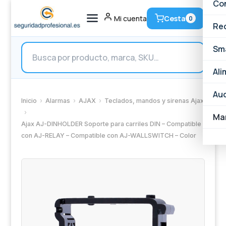
Ac
Al
Vi
Con
Cesta
Mi cuenta
0
N
AJ
Vi
Ve
Re
Búsqueda
An
Ac
Vi
Ac
Ve
Sm
de
productos
Cá
Pa
Vi
Ce
Sw
Ve
Ali
Cá
De
Co
Ro
Sm
Ve
Aud
Inicio
›
Alarmas
›
AJAX
›
Teclados, mandos y sirenas Ajax
›
XV
Al
Co
Wi
Sm
Ba
Ma
Ajax AJ-DINHOLDER Soporte para carriles DIN – Compatible
con AJ-RELAY – Compatible con AJ-WALLSWITCH – Color
So
Hi
Co
Ca
En
Un
Cá
De
Ce
Fi
En
Pa
Cá
Re
To
Fi
Te
I
Al
Co
TP