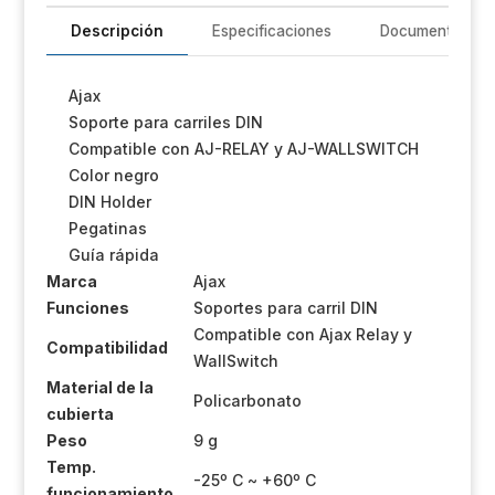
-
Compatible
Descripción
Especificaciones
Documentación
con
AJ-
Ajax
WALLSWITCH
Soporte para carriles DIN
-
Compatible con AJ-RELAY y AJ-WALLSWITCH
Color
Color negro
cantidad
DIN Holder
Pegatinas
Guía rápida
Marca
Ajax
Funciones
Soportes para carril DIN
Compatible con Ajax Relay y
Compatibilidad
WallSwitch
Material de la
Policarbonato
cubierta
Peso
9 g
Temp.
-25º C ~ +60º C
funcionamiento