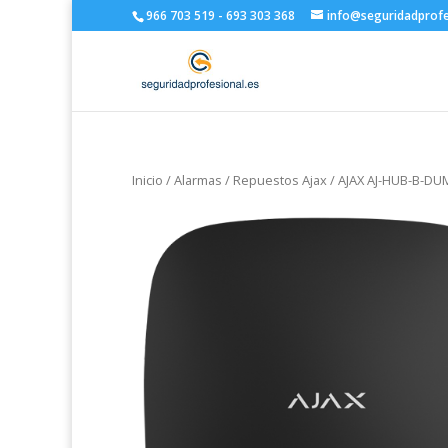
966 703 519 - 693 303 368
info@seguridadprofe
Inicio
/
Alarmas
/
Repuestos Ajax
/ AJAX AJ-HUB-B-D