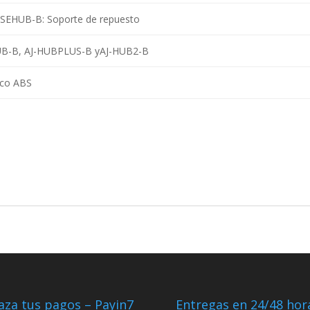
ASEHUB-B: Soporte de repuesto
UB-B, AJ-HUBPLUS-B yAJ-HUB2-B
ico ABS
aza tus pagos – Payin7
Entregas en 24/48 hor