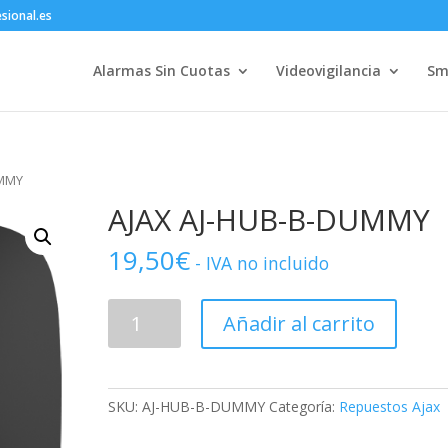
sional.es
Alarmas Sin Cuotas
Videovigilancia
Sm
UMMY
AJAX AJ-HUB-B-DUMMY
19,50
€
- IVA no incluido
AJAX
Añadir al carrito
AJ-
HUB-
B-
DUMMY
SKU:
AJ-HUB-B-DUMMY
Categoría:
Repuestos Ajax
cantidad