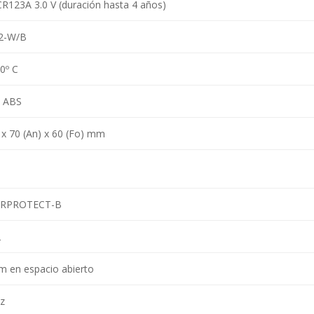
 CR123A 3.0 V (duración hasta 4 años)
2-W/B
40º C
o ABS
) x 70 (An) x 60 (Fo) mm
ORPROTECT-B
2
m en espacio abierto
z