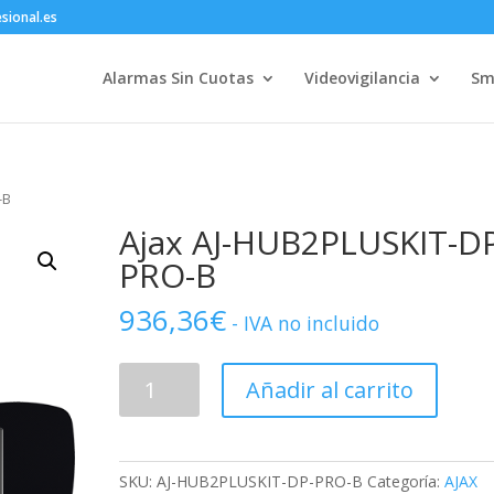
sional.es
Alarmas Sin Cuotas
Videovigilancia
Sm
-B
Ajax AJ-HUB2PLUSKIT-D
PRO-B
936,36
€
- IVA no incluido
Ajax
Añadir al carrito
AJ-
HUB2PLUSKIT-
DP-
PRO-
SKU:
AJ-HUB2PLUSKIT-DP-PRO-B
Categoría:
AJAX