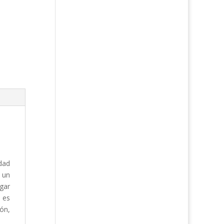
idad
o un
gar
a es
ión,