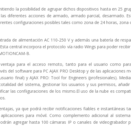
tiendo la posibilidad de agrupar dichos dispositivos hasta en 25 gr
ar las diferentes acciones de armado, armado parcial, desarmado. E
ferentes configuraciones posibles tales como zona de 24 horas, zona
trada de alimentación AC 110-250 V y además una batería de respa
sta central incorpora el protocolo vía radio Wings para poder recibir
AJ-MOTIONCAM-B.
 ventaja para el acceso remoto, tanto para el usuario como para
ravés del software para PC AJAX PRO Desktop y de las aplicaciones m
usuario final) y AJAX PRO: Tool for Engineers (profesionales). Medi
 totalidad del sistema, gestionar los usuarios y sus permisos, añadir
ificar las confiiguraciones de los mismo.El uso de la nube es compat
os.
entajas, ya que podrá recibir notificaciones fiables e instantáneas t
 aplicaciones para móvil. Como complemento adicional al sistema
 podrán agregar hasta 100 cámaras IP o canales de videograbador p