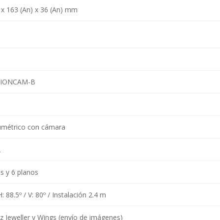
) x 163 (An) x 36 (An) mm
TIONCAM-B
umétrico con cámara
2
s y 6 planos
: 88.5º / V: 80º / Instalación 2.4 m
 Jeweller y Wings (envío de imágenes)