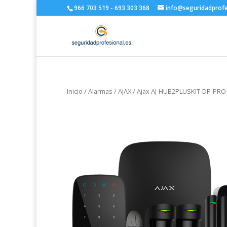
966 703 519 - 693 303 368
info@seguridadprofe
Inicio
/
Alarmas
/
AJAX
/ Ajax AJ-HUB2PLUSKIT-DP-PRO