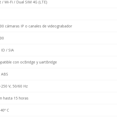
t / Wi-Fi / Dual SIM 4G (LTE)
00 cámaras IP o canales de videograbador
200
 ID / SIA
atible con ocBridge y uartBridge
o ABS
250 V, 50/60 Hz
n hasta 15 horas
 40º C