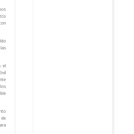
upos
stos
 con
ldo
 las
 el
óvil
ante
 los
ible
anto
 de
ara