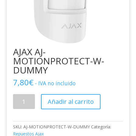
AJAX AJ-
MOTIONPROTECT-W-
DUMMY
7,80
€
- IVA no incluido
AJAX
Añadir al carrito
AJ-
MOTIONPROTECT-
W-
DUMMY
SKU:
AJ-MOTIONPROTECT-W-DUMMY
Categoría:
cantidad
Repuestos Ajax