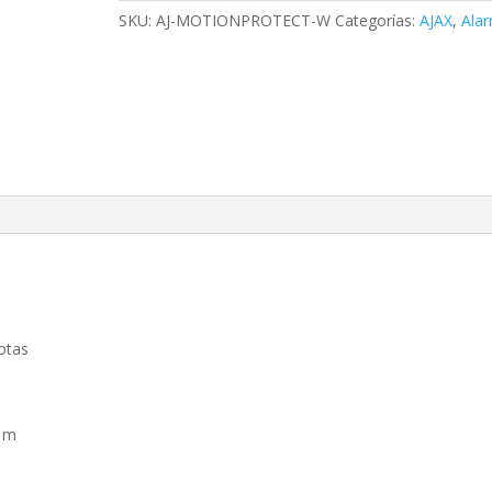
-
SKU:
AJ-MOTIONPROTECT-W
Categorías:
AJAX
,
Ala
Detector
PIR
inmune
a
mascotas
color
blanco
cantidad
otas
0 m