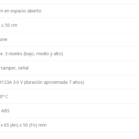
m en espacio abierto
, ≤ 50 cm
pone
e. 3 niveles (bajo, medio y alto)
 tamper, señal
CR123A 3.0 V (duración aproximada 7 años)
50º C
o ABS
) x 65 (An) x 50 (Fo) mm