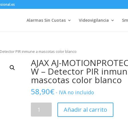
sional.es
Alarmas Sin Cuotas
Videovigilancia
Sm
etector PIR inmune a mascotas color blanco
AJAX AJ-MOTIONPROTEC
W – Detector PIR inmun
mascotas color blanco
58,90
€
- IVA no incluido
AJAX
Añadir al carrito
AJ-
MOTIONPROTECT-
W