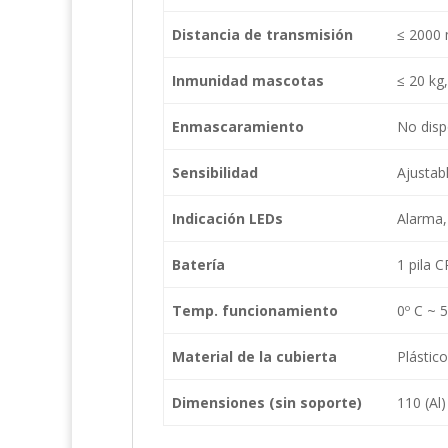
Distancia de transmisión
≤ 2000 
Inmunidad mascotas
≤ 20 kg
Enmascaramiento
No dis
Sensibilidad
Ajustabl
Indicación LEDs
Alarma,
Batería
1 pila 
Temp. funcionamiento
0º C ~ 
Material de la cubierta
Plástic
Dimensiones (sin soporte)
110 (Al