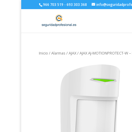
966 703 519 - 693 303 368
info@seguridadprofe
Inicio
/
Alarmas
/
AJAX
/ AJAX AJ-MOTIONPROTECT-W – D