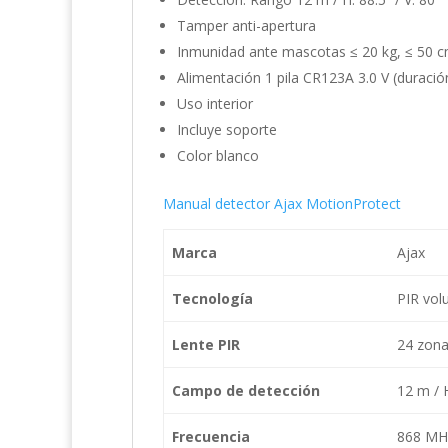
Tamper anti-apertura
Inmunidad ante mascotas ≤ 20 kg, ≤ 50 
Alimentación 1 pila CR123A 3.0 V (duraci
Uso interior
Incluye soporte
Color blanco
Manual detector Ajax MotionProtect
Marca
Ajax
Tecnología
PIR vol
Lente PIR
24 zona
Campo de detección
12 m / H
Frecuencia
868 MHz