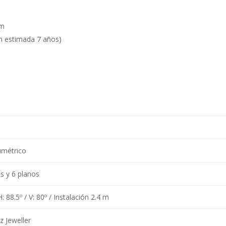
cm
ón estimada 7 años)
umétrico
s y 6 planos
: 88.5º / V: 80º / Instalación 2.4 m
 Jeweller