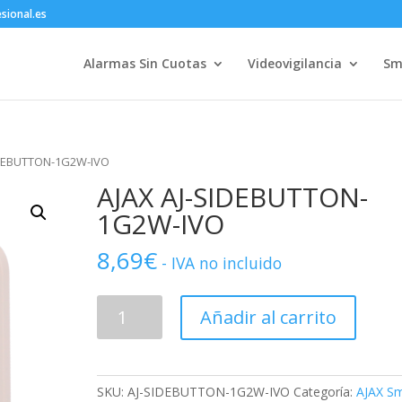
sional.es
Alarmas Sin Cuotas
Videovigilancia
Sm
IDEBUTTON-1G2W-IVO
AJAX AJ-SIDEBUTTON-
1G2W-IVO
8,69
€
- IVA no incluido
AJAX
Añadir al carrito
AJ-
SIDEBUTTON-
1G2W-
IVO
SKU:
AJ-SIDEBUTTON-1G2W-IVO
Categoría:
AJAX S