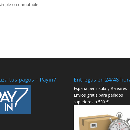
z simple o conmutable
aza tus pagos – Payin7
Entregas en 24/48 hor
España península y Baleares
Envios gratis para pedidos
superiores a 500 €