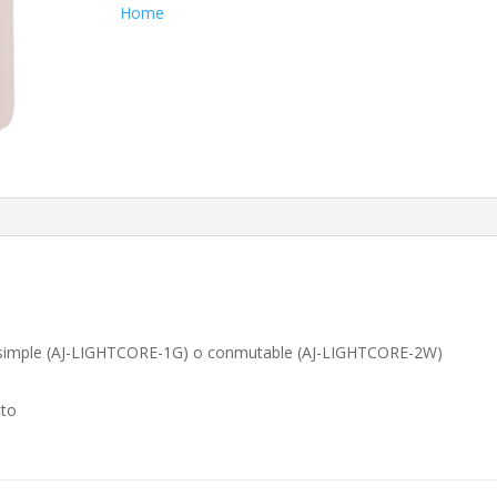
cantidad
Home
 luz simple (AJ-LIGHTCORE-1G) o conmutable (AJ-LIGHTCORE-2W)
cto