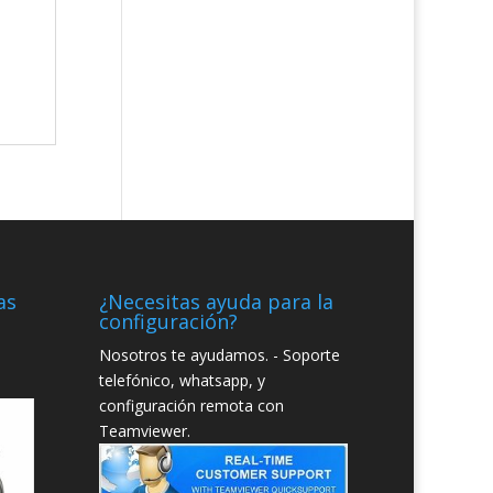
as
¿Necesitas ayuda para la
configuración?
Nosotros te ayudamos. - Soporte
telefónico, whatsapp, y
configuración remota con
Teamviewer.