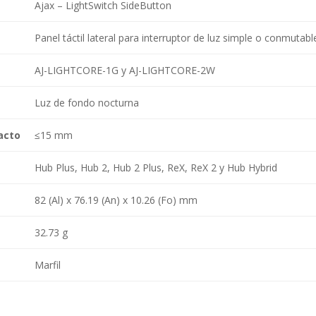
Ajax – LightSwitch SideButton
Panel táctil lateral para interruptor de luz simple o conmutabl
AJ-LIGHTCORE-1G y AJ-LIGHTCORE-2W
Luz de fondo nocturna
acto
≤15 mm
Hub Plus, Hub 2, Hub 2 Plus, ReX, ReX 2 y Hub Hybrid
82 (Al) x 76.19 (An) x 10.26 (Fo) mm
32.73 g
Marfil