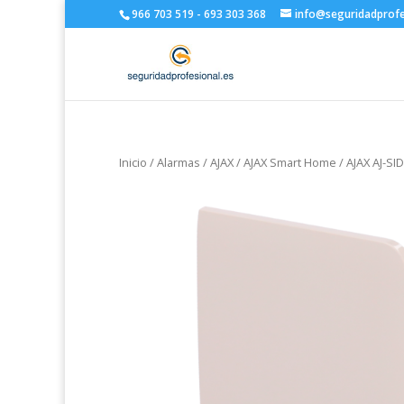
966 703 519 - 693 303 368
info@seguridadprofe
Inicio
/
Alarmas
/
AJAX
/
AJAX Smart Home
/ AJAX AJ-S