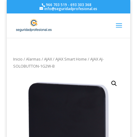
966 703 519 - 693 303 368
info@seguridadprofesional.es
Inicio
/
Alarmas
/
AJAX
/
AJAX Smart Home
/ AJAX AJ-
SOLOBUTTON-1G2W-B