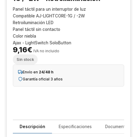
Un
Panel táctil para un interruptor de luz
iL
Compatible AJ-LIGHTCORE-1G / -2W
Retroiluminación LED
R
Panel táctil sin contacto
Color niebla
Ajax - LightSwitch SoloButton
T
9,16
€
IVA no incluido
Im
Sin stock
Sh
Envío en
24/48 h
Garantía oficial 3 años
Op
Ho
Ve
Descripción
Especificaciones
Documentación