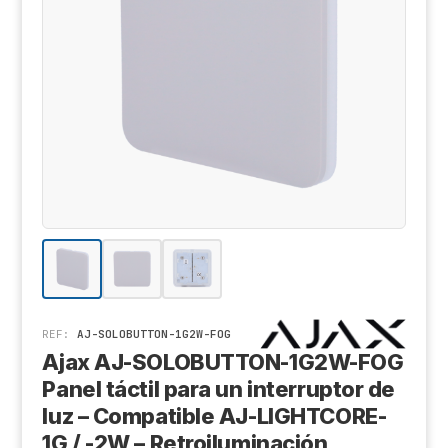
Cá
Al
Co
Ak
Ki
Ge
Z
De
X-
Tr
Sa
Ge
D
Hi
Aj
Ri
REF:
AJ-SOLOBUTTON-1G2W-FOG
Ajax AJ-SOLOBUTTON-1G2W-FOG
Sa
Panel táctil para un interruptor de
An
luz – Compatible AJ-LIGHTCORE-
1G / -2W – Retroiluminación