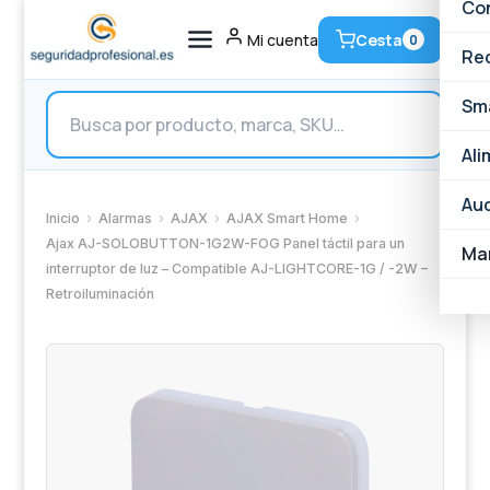
Ac
Al
Vi
Con
Cesta
Mi cuenta
0
N
AJ
Vi
Ve
Re
Búsqueda
An
Ac
Vi
Ac
Ve
Sm
de
productos
Cá
Pa
Vi
Ce
Sw
Ve
Ali
Cá
De
Co
Ro
Sm
Ve
Aud
Inicio
›
Alarmas
›
AJAX
›
AJAX Smart Home
›
Ajax AJ-SOLOBUTTON-1G2W-FOG Panel táctil para un
XV
Al
Co
Wi
Sm
Ba
Ma
interruptor de luz – Compatible AJ-LIGHTCORE-1G / -2W –
Retroiluminación
So
Hi
Co
Ca
En
Un
Cá
De
Ce
Fi
En
Pa
Cá
Re
To
Fi
Te
I
Al
Co
TP