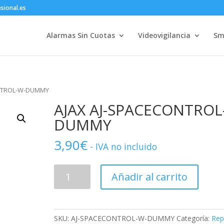
sional.es
Alarmas Sin Cuotas
Videovigilancia
Sm
ONTROL-W-DUMMY
AJAX AJ-SPACECONTROL
DUMMY
3,90
€
- IVA no incluido
AJAX
Añadir al carrito
AJ-
SPACECONTROL-
W-
DUMMY
SKU:
AJ-SPACECONTROL-W-DUMMY
Categoría:
Rep