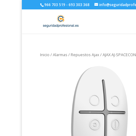
966 703 519 - 693 303 368
info@seguridadprofe
Inicio
/
Alarmas
/
Repuestos Ajax
/ AJAX AJ-SPACEC