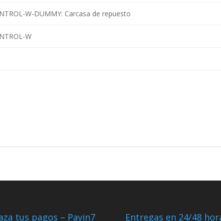
NTROL-W-DUMMY: Carcasa de repuesto
ONTROL-W
aza tus pagos – Payin7
Entregas en 24/48 hor