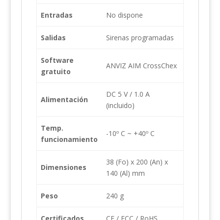
Entradas
No dispone
Salidas
Sirenas programadas
Software
ANVIZ AIM CrossChex
gratuito
DC 5 V / 1.0 A
Alimentación
(incluido)
Temp.
-10º C ~ +40º C
funcionamiento
38 (Fo) x 200 (An) x
Dimensiones
140 (Al) mm
Peso
240 g
Certificados
CE / FCC / RoHS