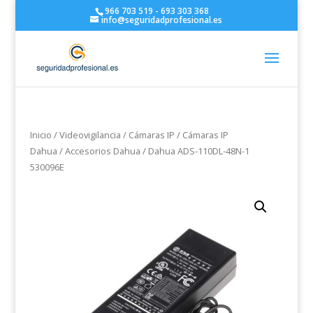
966 703 519 - 693 303 368
info@seguridadprofesional.es
Inicio
/
Videovigilancia
/
Cámaras IP
/
Cámaras IP
Dahua
/
Accesorios Dahua
/ Dahua ADS-110DL-48N-1
530096E