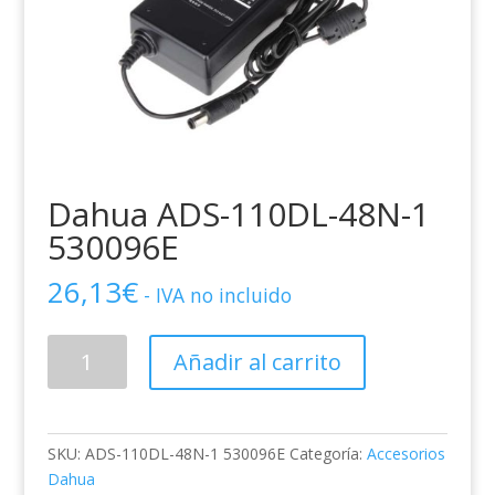
Dahua ADS-110DL-48N-1
530096E
26,13
€
- IVA no incluido
Dahua
Añadir al carrito
ADS-
110DL-
48N-
1
SKU:
ADS-110DL-48N-1 530096E
Categoría:
Accesorios
530096E
Dahua