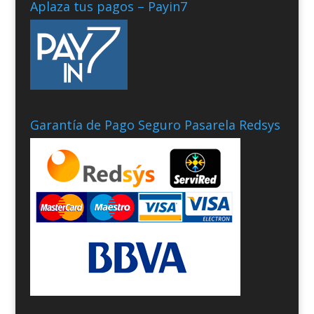
Aplaza tus pagos – Payin7
Garantía de Pago Seguro Pasarela Redsys