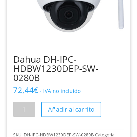
Dahua DH-IPC-
HDBW1230DEP-SW-
0280B
72,44
€
- IVA no incluido
Dahua
Añadir al carrito
DH-
IPC-
HDBW1230DEP-
SW-
SKU:
DH-IPC-HDBW1230DEP-SW-0280B
Categoría: