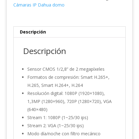
0280B
Cámaras IP Dahua domo
cantidad
Descripción
Descripción
Sensor CMOS 1/2,8” de 2 megapíxeles
Formatos de compresión: Smart H.265+,
H.265, Smart H.264+, H.264
Resolución digital: 1080P (1920×1080),
1,3MP (1280×960), 720P (1280×720), VGA
(640×480)
Stream 1: 1080P (1~25/30 ips)
Stream 2: VGA (1~25/30 ips)
Modo día/noche con filtro mecánico