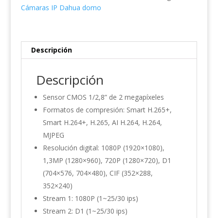
IL-
Cámaras IP Dahua domo
0280B
cantidad
Descripción
Descripción
Sensor CMOS 1/2,8” de 2 megapíxeles
Formatos de compresión: Smart H.265+,
Smart H.264+, H.265, AI H.264, H.264,
MJPEG
Resolución digital: 1080P (1920×1080),
1,3MP (1280×960), 720P (1280×720), D1
(704×576, 704×480), CIF (352×288,
352×240)
Stream 1: 1080P (1~25/30 ips)
Stream 2: D1 (1~25/30 ips)