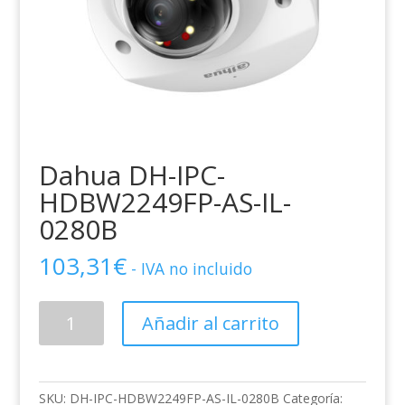
Dahua DH-IPC-
HDBW2249FP-AS-IL-
0280B
103,31
€
- IVA no incluido
Dahua
Añadir al carrito
DH-
IPC-
HDBW2249FP-
AS-
SKU:
DH-IPC-HDBW2249FP-AS-IL-0280B
Categoría: