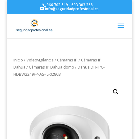
966 703 519 - 693 303 368
info@seguridadprofesional.es
Inicio
/
Videovigilancia
/
Cámaras IP
/
Cámaras IP
Dahua
/
Cámaras IP Dahua domo
/ Dahua DH-IPC-
HDBW2249FP-AS-IL-0280B