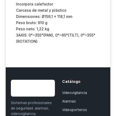
Incorpora calefactor
Carcasa de metal y plástico
Dimensiones: Ø159,1 x 118,1 mm
Peso bruto: 910 g
Peso neto: 1,22 kg
3AXIS: 0°~355°(PAN), 0°~65°(TILT), 0°~355°
(ROTATION)
Catálogo
Videovigilancia
Alarmas
Sistemas profesionales
de seguridad: alarmas,
Videoporteros
videovigilancia,