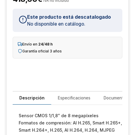
IVA no incluido
Un
iL
Este producto está descatalogado
No disponible en catálogo.
R
T
Envío en
24/48 h
Garantía oficial 3 años
Im
Sh
Op
Ho
Descripción
Especificaciones
Documentación
Ve
Sensor CMOS 1/1,8” de 8 megapíxeles
Formatos de compresión: AI H.265, Smart H.265+,
Smart H.264+, H.265, AI H.264, H.264, MJPEG