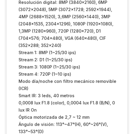
Resolución digital: 8MP (3840×2160), 6MP
(3072×2048), 5MP (3072×1728; 2592×1944),
4MP (2688×1520), 3,6MP (2560×1440), 3MP
(2048×1535, 2304×1296), 1080P (1920×1080),
1,3MP (1280×960), 720P (1280×720), D1
(704×576; 704×480), VGA (640×480), CIF
(352×288; 352×240)
Stream 1: 8MP (1~25/30 ips)
Stream 2: D1 (1~25/30 ips)
Stream 3: 1080P (1~25/30 ips)
Stream 4: 720P (1~10 ips)
Modo día/noche con filtro mecánico removible
(ICR)
Smart IR: 3 leds
,
40 metros
0,0008 lux F1.8 (color), 0,0004 lux F1.8 (B/N), 0
lux IR On
Óptica motorizada de 2,7 ~ 12 mm
Ángulo de visión: 113°~47°(H), 60°~26°(V),
133°~53°(D)