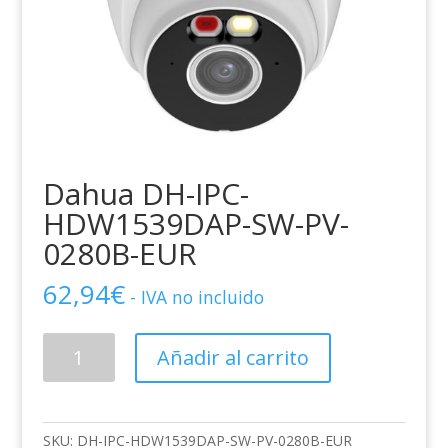
Dahua DH-IPC-
HDW1539DAP-SW-PV-
0280B-EUR
62,94
€
- IVA no incluido
Dahua
Añadir al carrito
DH-
IPC-
HDW1539DAP-
SW-
SKU:
DH-IPC-HDW1539DAP-SW-PV-0280B-EUR