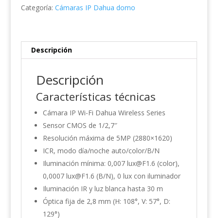
PV-
Categoría:
Cámaras IP Dahua domo
0280B-
EUR
cantidad
Descripción
Descripción
Características técnicas
Cámara IP Wi-Fi Dahua Wireless Series
Sensor CMOS de 1/2,7″
Resolución máxima de 5MP (2880×1620)
ICR, modo día/noche auto/color/B/N
Iluminación mínima: 0,007 lux@F1.6 (color),
0,0007 lux@F1.6 (B/N), 0 lux con iluminador
Iluminación IR y luz blanca hasta 30 m
Óptica fija de 2,8 mm (H: 108°, V: 57°, D:
129°)