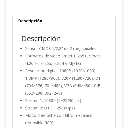
27135
cantidad
Descripción
Descripción
Sensor CMOS 1/2,8” de 2 megapíxeles
Formatos de vídeo Smart H.265+, Smart
H.264+, H.265, H.264 y MJPEG
Resolución digital: 1080P (1920×1080),
1,3MP (1280×960), 720P (1280×720), D1
(704×576, 704×480), VGA (640×480), CIF
(352×288, 352×240)
Stream 1: 1080P (1~25/30 ips)
Stream 2: D1 (1~25/30 ips)
Modo día/noche con filtro mecánico
removible (ICR)