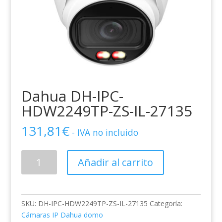
Dahua DH-IPC-
HDW2249TP-ZS-IL-27135
131,81
€
- IVA no incluido
Dahua
Añadir al carrito
DH-
IPC-
HDW2249TP-
ZS-
SKU:
DH-IPC-HDW2249TP-ZS-IL-27135
Categoría:
IL-
Cámaras IP Dahua domo