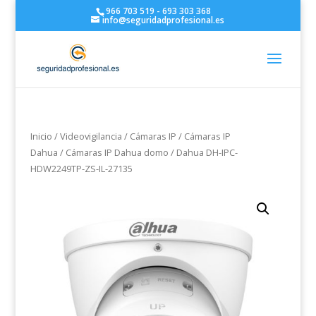
966 703 519 - 693 303 368
info@seguridadprofesional.es
Inicio
/
Videovigilancia
/
Cámaras IP
/
Cámaras IP
Dahua
/
Cámaras IP Dahua domo
/ Dahua DH-IPC-
HDW2249TP-ZS-IL-27135