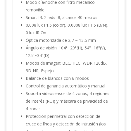
Modo día/noche con filtro mecánico
removible
Smart IR: 2 leds IR
,
alcance 40 metros
0,008 lux F1.5 (color), 0,0008 lux F1.5 (B/N),
0 lux IR On
Óptica motorizada de 2,7 ~ 13,5 mm
Ángulo de visión: 104°~29°(H), 54°~16°(V),
125°~34°(D)
Modos de imagen: BLC, HLC, WDR 120dB,
3D-NR, Espejo
Balance de blancos con 6 modos
Control de ganancia automático y manual
Soporta videosensor de 4 zonas, 4 regiones
de interés (ROI) y máscara de privacidad de
4 zonas
Protección perimetral con detección de
cruce de línea y detección de intrusión (los