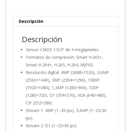
cantidad
Descripción
Descripción
Sensor CMOS 1/2,9” de 4 megapíxeles
Formatos de compresión: Smart H.265+,
Smart H.264+, H.265, H.264, MJPEG
Resolución digital: 4MP (2688×1520), 3,6MP
(2560×1440), 3MP (2304×1296), 1080P
(1920×1080), 1,3MP (1280×960), 720P
(1280×720), D1 (704×576), VGA (640×480),
CIF (352×288)
Stream 1: 4MP (1~20 ips), 3,6MP (1~25/30
ips)
Stream 2: D1 (1~25/30 ips)