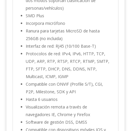
dos modos soportan clasificación de
personas/vehículos)
SMD Plus
Incorpora micrófono
Ranura para tarjetas MicroSD de hasta
256GB (no incluida)
Interfaz de red: RJ45 (10/100 Base-T)
Protocolos de red: IPv4, IPv6, HTTP, TCP,
UDP, ARP, RTP, RTSP, RTCP, RTMP, SMTP,
FTP, SFTP, DHCP, DNS, DDNS, NTP,
Multicast, ICMP, IGMP
Compatible con ONVIF (Profile S/T), CGI,
P2P, Milestone, SDK y API
Hasta 6 usuarios
Visualización remota a través de
navegadores IE, Chrome y Firefox
Software de gestión DSS, DMSS
Compatible con dispositivos móviles IOS y