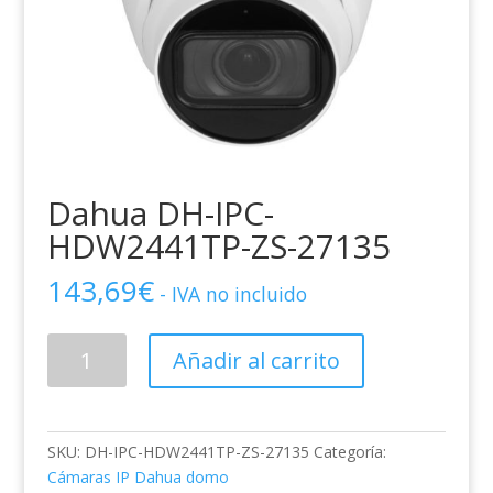
Dahua DH-IPC-
HDW2441TP-ZS-27135
143,69
€
- IVA no incluido
Dahua
Añadir al carrito
DH-
IPC-
HDW2441TP-
ZS-
SKU:
DH-IPC-HDW2441TP-ZS-27135
Categoría:
27135
Cámaras IP Dahua domo