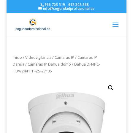
966 703 519 - 693 303 368
info@seguridadprofesional.es
Inicio
/
Videovigilancia
/
Cámaras IP
/
Cámaras IP
Dahua
/
Cámaras IP Dahua domo
/ Dahua DH-IPC-
HDW2441TP-ZS-27135