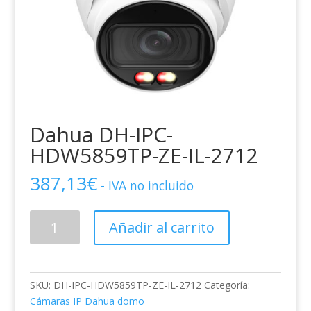
Dahua DH-IPC-
HDW5859TP-ZE-IL-2712
387,13
€
- IVA no incluido
Dahua
Añadir al carrito
DH-
IPC-
HDW5859TP-
ZE-
SKU:
DH-IPC-HDW5859TP-ZE-IL-2712
Categoría:
IL-
Cámaras IP Dahua domo