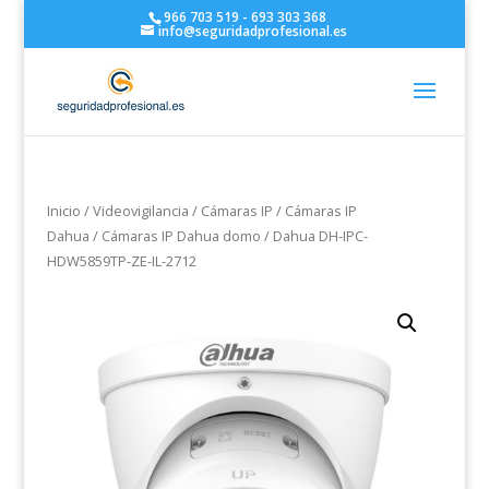
966 703 519 - 693 303 368
info@seguridadprofesional.es
Inicio
/
Videovigilancia
/
Cámaras IP
/
Cámaras IP
Dahua
/
Cámaras IP Dahua domo
/ Dahua DH-IPC-
HDW5859TP-ZE-IL-2712