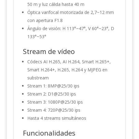
50 m y luz cálida hasta 40 m
Óptica varifocal motorizada de 2,7~12 mm
con apertura F1.8
Ángulo de visión: H 113°~47°, V 60°~23°, D
133°~53°
Stream de vídeo
Códecs AI H.265, AI H.264, Smart H.265+,
Smart H.264+, H.265, H.264 y MJPEG en
substream
Stream 1: 8MP@25/30 ips
Stream 2: D1@25/30 ips
Stream 3: 1080P@25/30 ips
Stream 4: 720P@25/30 ips
Hasta 4 streams simultáneos
Funcionalidades