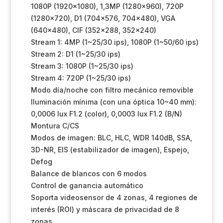
1080P (1920×1080), 1,3MP (1280×960), 720P
(1280×720), D1 (704×576, 704×480), VGA
(640×480), CIF (352×288, 352×240)
Stream 1: 4MP (1~25/30 ips), 1080P (1~50/60 ips)
Stream 2: D1 (1~25/30 ips)
Stream 3: 1080P (1~25/30 ips)
Stream 4: 720P (1~25/30 ips)
Modo día/noche con filtro mecánico removible
Iluminación mínima (con una óptica 10~40 mm):
0,0006 lux F1.2 (color), 0,0003 lux F1.2 (B/N)
Montura C/CS
Modos de imagen: BLC, HLC, WDR 140dB, SSA,
3D-NR, EIS (estabilizador de imagen), Espejo,
Defog
Balance de blancos con 6 modos
Control de ganancia automático
Soporta videosensor de 4 zonas, 4 regiones de
interés (ROI) y máscara de privacidad de 8
zonas