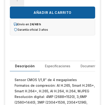
Un
DH-
IPC-
iL
HF5442FP-
AÑADIR AL CARRITO
ZE-
R
S3
Envío en
24/48 h
cantidad
Garantía oficial 3 años
T
Im
Sh
Op
Descripción
Especificaciones
Documentación
Ho
Sensor CMOS 1/1,8” de 4 megapíxeles
Formatos de compresión: AI H.265, Smart H.265+,
Ve
Smart H.264+, H.265, AI H.264, H.264, MJPEG
Resolución digital: 4MP (2688×1520), 3,6MP
(2560×1440), 3MP (2304×1536, 2304×1296),