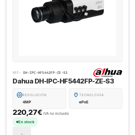
Cá
Al
Co
Ak
Ki
Ge
Z
De
X-
Tr
Sa
Ge
D
Hi
REF:
DH-IPC-HF5442FP-ZE-S3
Dahua DH-IPC-HF5442FP-ZE-S3
Aj
RESOLUCIÓN
TECNOLOGÍA
Ri
4MP
ePoE
Sa
220,27
€
IVA no incluido
En stock
An
Dahua