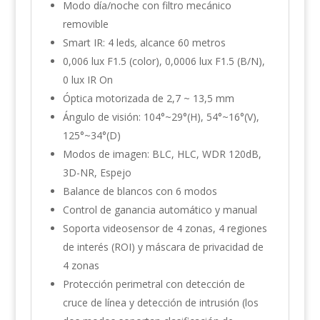
Modo día/noche con filtro mecánico
removible
Smart IR: 4 leds
,
alcance 60 metros
0,006 lux F1.5 (color), 0,0006 lux F1.5 (B/N),
0 lux IR On
Óptica motorizada de 2,7 ~ 13,5 mm
Ángulo de visión: 104°~29°(H), 54°~16°(V),
125°~34°(D)
Modos de imagen: BLC, HLC, WDR 120dB,
3D-NR, Espejo
Balance de blancos con 6 modos
Control de ganancia automático y manual
Soporta videosensor de 4 zonas, 4 regiones
de interés (ROI) y máscara de privacidad de
4 zonas
Protección perimetral con detección de
cruce de línea y detección de intrusión (los