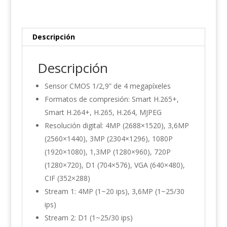
B
cantidad
Descripción
Descripción
Sensor CMOS 1/2,9” de 4 megapíxeles
Formatos de compresión: Smart H.265+,
Smart H.264+, H.265, H.264, MJPEG
Resolución digital: 4MP (2688×1520), 3,6MP
(2560×1440), 3MP (2304×1296), 1080P
(1920×1080), 1,3MP (1280×960), 720P
(1280×720), D1 (704×576), VGA (640×480),
CIF (352×288)
Stream 1: 4MP (1~20 ips), 3,6MP (1~25/30
ips)
Stream 2: D1 (1~25/30 ips)