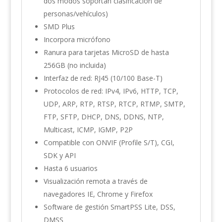
dos modos soportan clasificación de
personas/vehículos)
SMD Plus
Incorpora micrófono
Ranura para tarjetas MicroSD de hasta
256GB (no incluida)
Interfaz de red: RJ45 (10/100 Base-T)
Protocolos de red: IPv4, IPv6, HTTP, TCP,
UDP, ARP, RTP, RTSP, RTCP, RTMP, SMTP,
FTP, SFTP, DHCP, DNS, DDNS, NTP,
Multicast, ICMP, IGMP, P2P
Compatible con ONVIF (Profile S/T), CGI,
SDK y API
Hasta 6 usuarios
Visualización remota a través de
navegadores IE, Chrome y Firefox
Software de gestión SmartPSS Lite, DSS,
DMSS