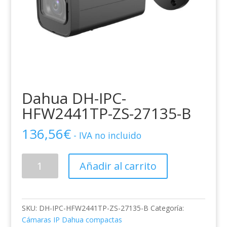
Dahua DH-IPC-
HFW2441TP-ZS-27135-B
136,56
€
- IVA no incluido
Dahua
Añadir al carrito
DH-
IPC-
HFW2441TP-
ZS-
SKU:
DH-IPC-HFW2441TP-ZS-27135-B
Categoría:
27135-
Cámaras IP Dahua compactas