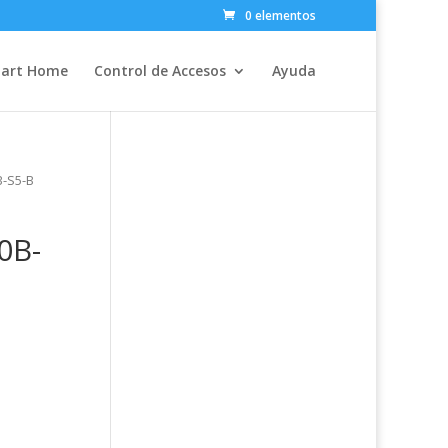
0 elementos
art Home
Control de Accesos
Ayuda
-S5-B
0B-