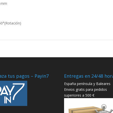
,4 mm
60°(Rotación)
aza tus pagos – Payin7
Entregas en 24/48 hor
España península y Baleares
Envios gratis para pedidos
superiores a 500 €