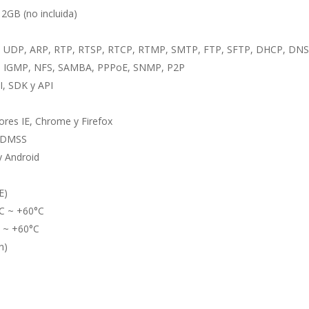
2GB (no incluida)
CP, UDP, ARP, RTP, RTSP, RTCP, RTMP, SMTP, FTP, SFTP, DHCP, DNS
P, IGMP, NFS, SAMBA, PPPoE, SNMP, P2P
I, SDK y API
ores IE, Chrome y Firefox
, DMSS
y Android
E)
C ~ +60°C
 ~ +60°C
n)