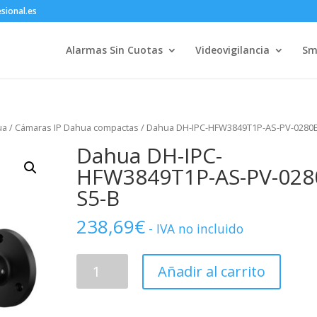
sional.es
Alarmas Sin Cuotas
Videovigilancia
Sm
ua
/
Cámaras IP Dahua compactas
/ Dahua DH-IPC-HFW3849T1P-AS-PV-0280B
Dahua DH-IPC-
HFW3849T1P-AS-PV-028
S5-B
238,69
€
- IVA no incluido
Dahua
Añadir al carrito
DH-
IPC-
HFW3849T1P-