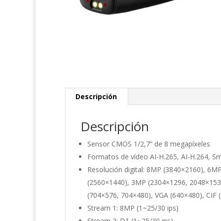
Descripción
Descripción
Sensor CMOS 1/2,7” de 8 megapíxeles
Formatos de vídeo AI-H.265, AI-H.264, S
Resolución digital: 8MP (3840×2160), 6
(2560×1440), 3MP (2304×1296, 2048×1536
(704×576, 704×480), VGA (640×480), CIF 
Stream 1: 8MP (1~25/30 ips)
Stream 2: D1 (1~25/30 ips)