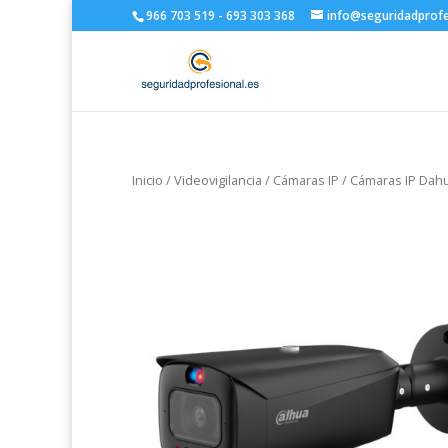
966 703 519 - 693 303 368
info@seguridadprofe
Inicio
/
Videovigilancia
/
Cámaras IP
/
Cámaras IP Dah