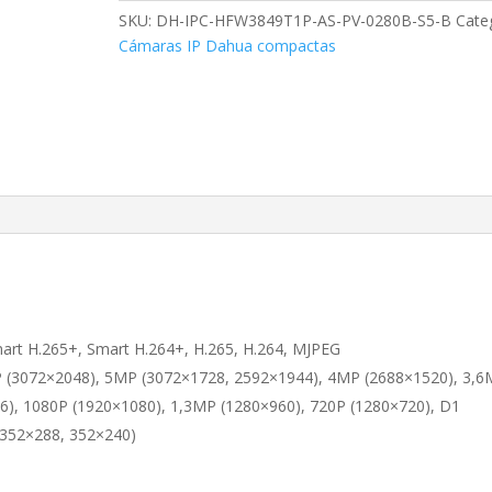
AS-
SKU:
DH-IPC-HFW3849T1P-AS-PV-0280B-S5-B
Cate
PV-
Cámaras IP Dahua compactas
0280B-
S5-
B
cantidad
mart H.265+, Smart H.264+, H.265, H.264, MJPEG
MP (3072×2048), 5MP (3072×1728, 2592×1944), 4MP (2688×1520), 3,
), 1080P (1920×1080), 1,3MP (1280×960), 720P (1280×720), D1
(352×288, 352×240)