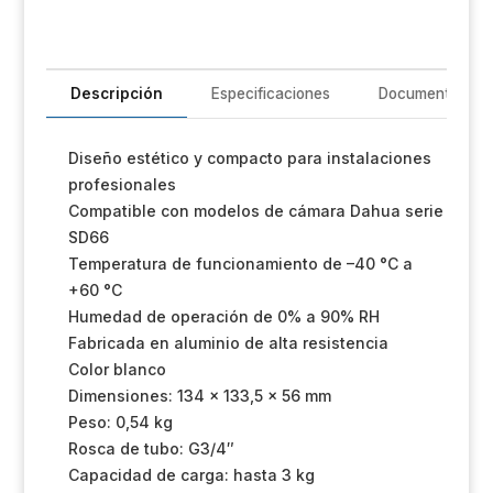
Un
iL
Descripción
Especificaciones
Documentación
R
T
Diseño estético y compacto para instalaciones
profesionales
Im
Compatible con modelos de cámara Dahua serie
SD66
Sh
Temperatura de funcionamiento de –40 °C a
+60 °C
Op
Humedad de operación de 0% a 90% RH
Fabricada en aluminio de alta resistencia
Ho
Color blanco
Dimensiones: 134 × 133,5 × 56 mm
Ve
Peso: 0,54 kg
Rosca de tubo: G3/4″
Capacidad de carga: hasta 3 kg