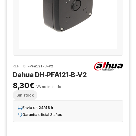
Cá
Al
Co
Ak
Ki
Ge
Z
De
X-
Tr
Sa
Ge
D
REF:
DH-PFA121-B-V2
Hi
Dahua DH-PFA121-B-V2
Aj
8,30
€
IVA no incluido
Sin stock
Ri
Envío en
24/48 h
Sa
Garantía oficial 3 años
An