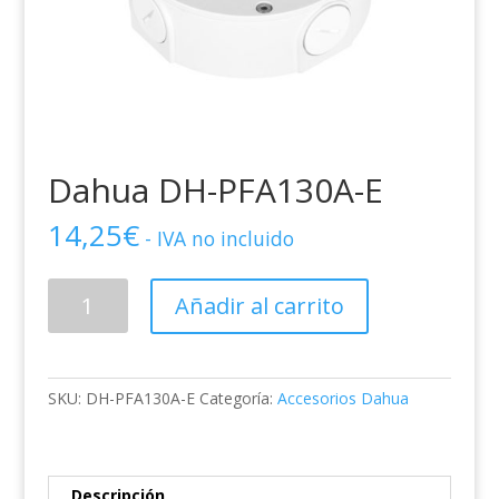
Dahua DH-PFA130A-E
14,25
€
- IVA no incluido
Dahua
Añadir al carrito
DH-
PFA130A-
E
cantidad
SKU:
DH-PFA130A-E
Categoría:
Accesorios Dahua
Descripción