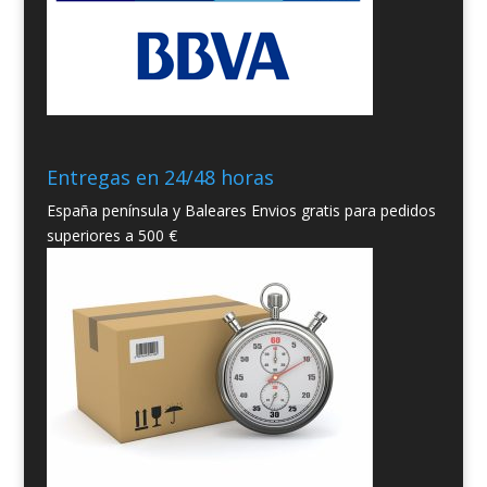
Entregas en 24/48 horas
España península y Baleares Envios gratis para pedidos
superiores a 500 €