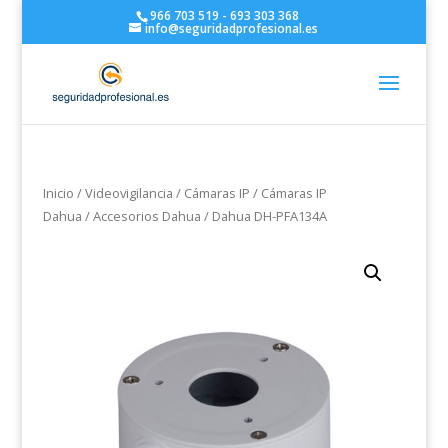
966 703 519 - 693 303 368
info@seguridadprofesional.es
Inicio
/
Videovigilancia
/
Cámaras IP
/
Cámaras IP
Dahua
/
Accesorios Dahua
/ Dahua DH-PFA134A