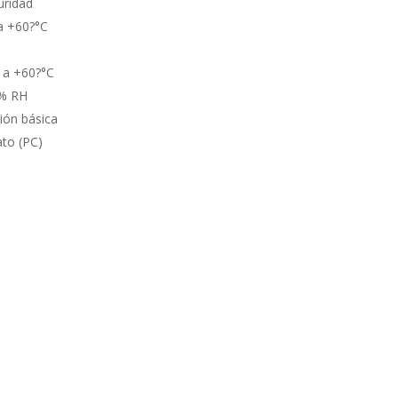
uridad
a +60?°C
 a +60?°C
?% RH
ción básica
ato (PC)