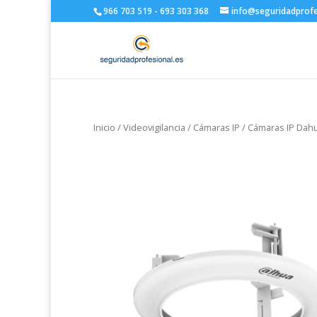
966 703 519 - 693 303 368
info@seguridadprofe
Inicio
/
Videovigilancia
/
Cámaras IP
/
Cámaras IP Dah