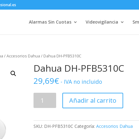
sional.es
Alarmas Sin Cuotas
Videovigilancia
Sm
ua
/
Accesorios Dahua
/ Dahua DH-PFB5310C
Dahua DH-PFB5310C
29,69
€
- IVA no incluido
Dahua
Añadir al carrito
DH-
PFB5310C
cantidad
SKU:
DH-PFB5310C
Categoría:
Accesorios Dahua