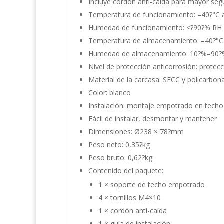
Incluye cordón anti-caída para mayor seg
Temperatura de funcionamiento: –40?°C 
Humedad de funcionamiento: <?90?% RH
Temperatura de almacenamiento: –40?°C
Humedad de almacenamiento: 10?%–90
Nivel de protección anticorrosión: protec
Material de la carcasa: SECC y policarbon
Color: blanco
Instalación: montaje empotrado en techo
Fácil de instalar, desmontar y mantener
Dimensiones: Ø238 × 78?mm
Peso neto: 0,35?kg
Peso bruto: 0,62?kg
Contenido del paquete:
1 × soporte de techo empotrado
4 × tornillos M4×10
1 × cordón anti-caída
1 × guía de instalación