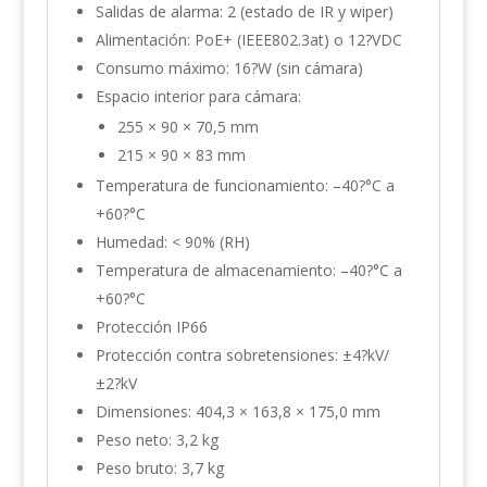
Salidas de alarma: 2 (estado de IR y wiper)
Alimentación: PoE+ (IEEE802.3at) o 12?VDC
Consumo máximo: 16?W (sin cámara)
Espacio interior para cámara:
255 × 90 × 70,5 mm
215 × 90 × 83 mm
Temperatura de funcionamiento: –40?°C a
+60?°C
Humedad: < 90% (RH)
Temperatura de almacenamiento: –40?°C a
+60?°C
Protección IP66
Protección contra sobretensiones: ±4?kV/
±2?kV
Dimensiones: 404,3 × 163,8 × 175,0 mm
Peso neto: 3,2 kg
Peso bruto: 3,7 kg