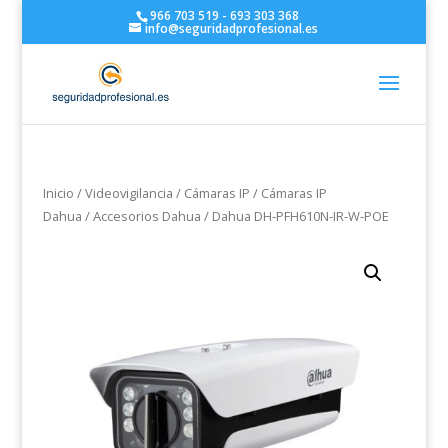
966 703 519 - 693 303 368
info@seguridadprofesional.es
Inicio
/
Videovigilancia
/
Cámaras IP
/
Cámaras IP
Dahua
/
Accesorios Dahua
/ Dahua DH-PFH610N-IR-W-POE