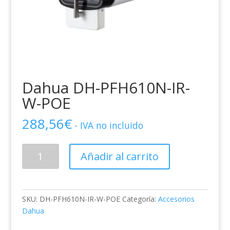
Dahua DH-PFH610N-IR-
W-POE
288,56
€
- IVA no incluido
Dahua
Añadir al carrito
DH-
PFH610N-
IR-
W-
SKU:
DH-PFH610N-IR-W-POE
Categoría:
Accesorios
POE
Dahua
cantidad