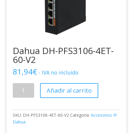
Dahua DH-PFS3106-4ET-
60-V2
81,94
€
- IVA no incluido
Dahua
Añadir al carrito
DH-
PFS3106-
4ET-
60-
SKU:
DH-PFS3106-4ET-60-V2
Categoría:
Accesorios IP
V2
Dahua
cantidad