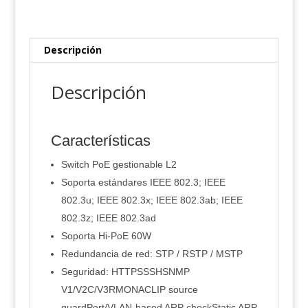
cantidad
Descripción
Descripción
Características
Switch PoE gestionable L2
Soporta estándares IEEE 802.3; IEEE
802.3u; IEEE 802.3x; IEEE 802.3ab; IEEE
802.3z; IEEE 802.3ad
Soporta Hi-PoE 60W
Redundancia de red: STP / RSTP / MSTP
Seguridad: HTTPSSSHSNMP
V1/V2C/V3RMON
ACL
IP source
guard
Port/VLAN-based ARP check
Static ARP