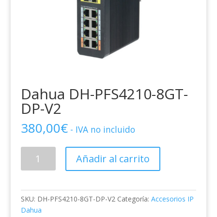
Dahua DH-PFS4210-8GT-
DP-V2
380,00
€
- IVA no incluido
Dahua
Añadir al carrito
DH-
PFS4210-
8GT-
DP-
SKU:
DH-PFS4210-8GT-DP-V2
Categoría:
Accesorios IP
V2
Dahua