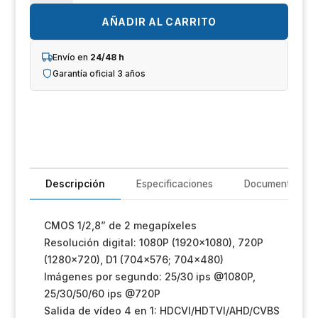
Un
SD22204DB-
GC
AÑADIR AL CARRITO
iL
cantidad
Envío en
24/48 h
R
Garantía oficial 3 años
T
Im
Sh
Descripción
Especificaciones
Documentación
Op
CMOS 1/2,8” de 2 megapíxeles
Ho
Resolución digital: 1080P (1920×1080), 720P
(1280×720), D1 (704×576; 704×480)
Ve
Imágenes por segundo: 25/30 ips @1080P,
25/30/50/60 ips @720P
Salida de vídeo 4 en 1: HDCVI/HDTVI/AHD/CVBS