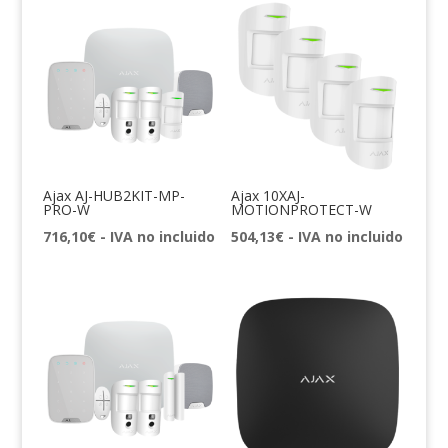
Ajax AJ-HUB2KIT-MP-
Ajax 10XAJ-
PRO-W
MOTIONPROTECT-W
716,10
€
- IVA no incluido
504,13
€
- IVA no incluido