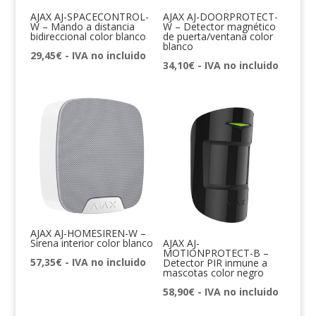
AJAX AJ-SPACECONTROL-
AJAX AJ-DOORPROTECT-
W – Mando a distancia
W – Detector magnético
bidireccional color blanco
de puerta/ventana color
blanco
29,45
€
- IVA no incluido
34,10
€
- IVA no incluido
AJAX AJ-HOMESIREN-W –
Sirena interior color blanco
AJAX AJ-
MOTIONPROTECT-B –
57,35
€
- IVA no incluido
Detector PIR inmune a
mascotas color negro
58,90
€
- IVA no incluido