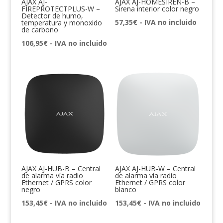
AJAX AJ-
AJAX AJ-HOMESIREN-B –
FIREPROTECTPLUS-W –
Sirena interior color negro
Detector de humo,
57,35
€
- IVA no incluido
temperatura y monoxido
de carbono
106,95
€
- IVA no incluido
AJAX AJ-HUB-B – Central
AJAX AJ-HUB-W – Central
de alarma vía radio
de alarma vía radio
Ethernet / GPRS color
Ethernet / GPRS color
negro
blanco
153,45
€
- IVA no incluido
153,45
€
- IVA no incluido