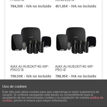
784,30
€
- IVA no incluido
451,05
€
- IVA no incluido
AJAX AJ-HUB2KIT4G-MP-
AJAX AJ-HUB2KIT4G-MP-
PHOD-B
PRO-B
790,50
€
- IVA no incluido
788,95
€
- IVA no incluido
Uso de cookies
Este sitio web utiliza cookies para que usted tenga la mejor experiencia de
usuario. Si continúa navegando está dando su consentimiento para la
aceptación de las mencionadas cookies y la aceptación de nuestra
política de
cookies
, pinche el enlace para mayor información.