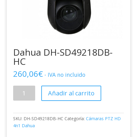
Dahua DH-SD49218DB-
HC
260,06
€
- IVA no incluido
Dahua
Añadir al carrito
DH-
SD49218DB-
HC
cantidad
SKU:
DH-SD49218DB-HC
Categoría:
Cámaras PTZ HD
4n1 Dahua