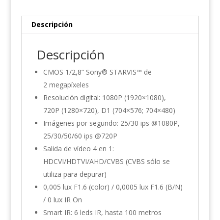
Descripción
Descripción
CMOS 1/2,8” Sony® STARVIS™ de
2 megapíxeles
Resolución digital: 1080P (1920×1080),
720P (1280×720), D1 (704×576; 704×480)
Imágenes por segundo: 25/30 ips @1080P,
25/30/50/60 ips @720P
Salida de vídeo 4 en 1:
HDCVI/HDTVI/AHD/CVBS (CVBS sólo se
utiliza para depurar)
0,005 lux F1.6 (color) / 0,0005 lux F1.6 (B/N)
/ 0 lux IR On
Smart IR: 6 leds IR, hasta 100 metros