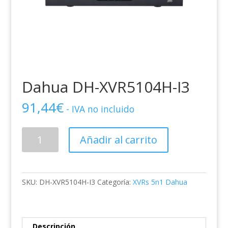
Dahua DH-XVR5104H-I3
91,44
€
- IVA no incluido
Dahua
Añadir al carrito
DH-
XVR5104H-
I3
cantidad
SKU:
DH-XVR5104H-I3
Categoría:
XVRs 5n1 Dahua
Descripción