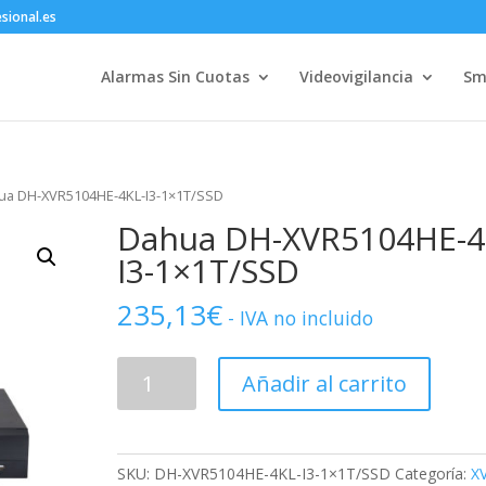
sional.es
Alarmas Sin Cuotas
Videovigilancia
Sm
ua DH-XVR5104HE-4KL-I3-1×1T/SSD
Dahua DH-XVR5104HE-4
I3-1×1T/SSD
235,13
€
- IVA no incluido
Dahua
Añadir al carrito
DH-
XVR5104HE-
4KL-
I3-
SKU:
DH-XVR5104HE-4KL-I3-1×1T/SSD
Categoría:
X