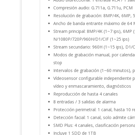
Compresión audio: G.711a, G.711u, PCM
Resolución de grabación: 8MP/4K, 6MP, 
Ancho de banda entrante máximo de 64
Stream principal: 8MP/4K (1~7 ips), 6MP 
N/1080P/720P/960H/D1/CIF (1~25 ips)
Stream secundario: 960H (1~15 ips), D1/C
Modos de grabación manual, por calendari
stop
Intervalos de grabación (1~60 minutos), p
Vídeosensor configurable independiente p
vídeo y enmascaramiento, diagnósticos
Reproducción de hasta 4 canales
8 entradas / 3 salidas de alarma
Protección perimetral: 1 canal, hasta 10 r
Detección facial: 1 canal, solo admite cá
SMD Plus: 4 canales, clasificación person
Incluye 1 SDD de 1TB