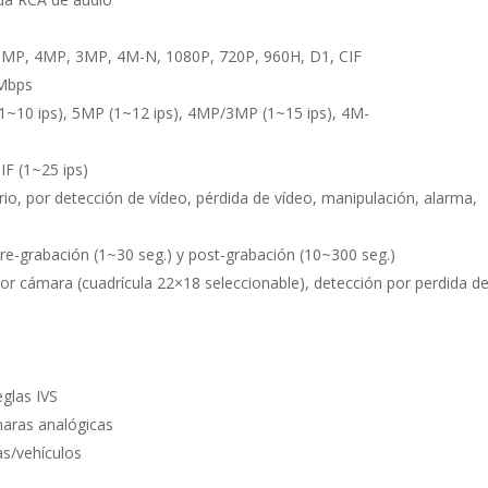
5MP, 4MP, 3MP, 4M-N, 1080P, 720P, 960H, D1, CIF
 Mbps
(1~10 ips), 5MP (1~12 ips), 4MP/3MP (1~15 ips), 4M-
IF (1~25 ips)
o, por detección de vídeo, pérdida de vídeo, manipulación, alarma,
re-grabación (1~30 seg.) y post-grabación (10~300 seg.)
or cámara (cuadrícula 22×18 seleccionable), detección por perdida d
eglas IVS
maras analógicas
as/vehículos