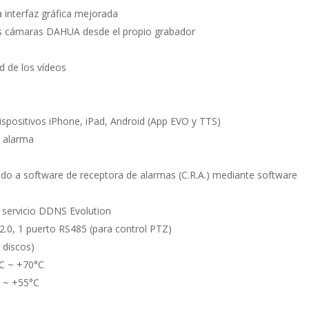
 interfaz gráfica mejorada
 las cámaras DAHUA desde el propio grabador
d de los vídeos
positivos iPhone, iPad, Android (App EVO y TTS)
n alarma
tado a software de receptora de alarmas (C.R.A.) mediante software
e servicio DDNS Evolution
.0, 1 puerto RS485 (para control PTZ)
 discos)
C ~ +70°C
 ~ +55°C