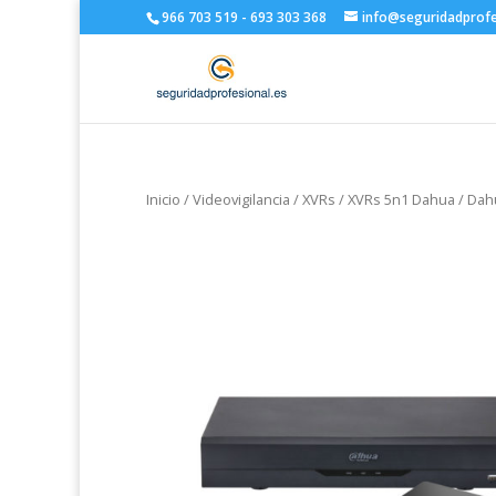
966 703 519 - 693 303 368
info@seguridadprofe
Inicio
/
Videovigilancia
/
XVRs
/
XVRs 5n1 Dahua
/ Dah