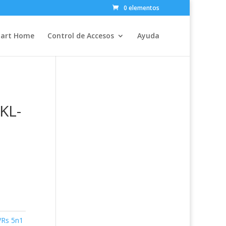
0 elementos
art Home
Control de Accesos
Ayuda
KL-
VRs 5n1