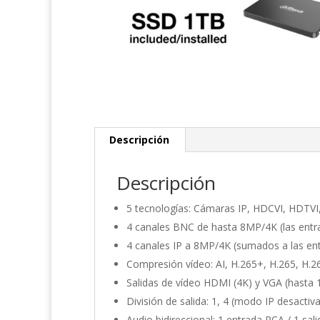
Descripción
Descripción
5 tecnologías: Cámaras IP, HDCVI, HDTV
4 canales BNC de hasta 8MP/4K (las entr
4 canales IP a 8MP/4K (sumados a las e
Compresión vídeo: AI, H.265+, H.265, H.2
Salidas de vídeo HDMI (4K) y VGA (hasta
División de salida: 1, 4 (modo IP desactiva
Audio bidireccional: 1 entrada RCA / 1 sal