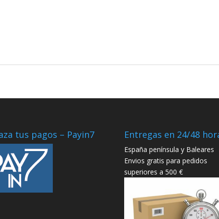
m
aza tus pagos – Payin7
Entregas en 24/48 hor
España península y Baleares
Envios gratis para pedidos
superiores a 500 €