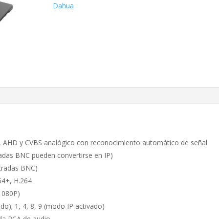
1×1T/SSD
Dahua
cantidad
I, AHD y CVBS analógico con reconocimiento automático de señal
adas BNC pueden convertirse en IP)
ntradas BNC)
64+, H.264
 1080P)
do); 1, 4, 8, 9 (modo IP activado)
ida RCA de audio