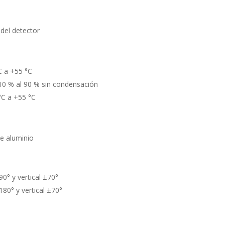
 del detector
C a +55 °C
10 % al 90 % sin condensación
C a +55 °C
de aluminio
0° y vertical ±70°
180° y vertical ±70°