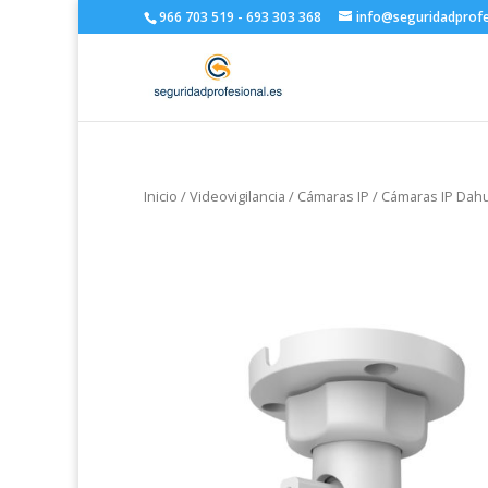
966 703 519 - 693 303 368
info@seguridadprofe
Inicio
/
Videovigilancia
/
Cámaras IP
/
Cámaras IP Dah