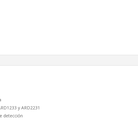
a
s ARD1233 y ARD2231
de detección