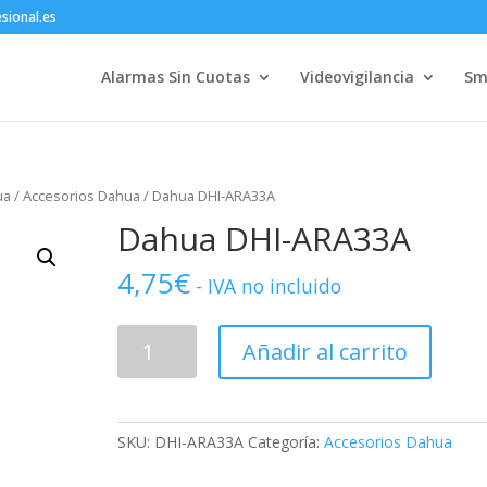
sional.es
Alarmas Sin Cuotas
Videovigilancia
Sm
ua
/
Accesorios Dahua
/ Dahua DHI-ARA33A
Dahua DHI-ARA33A
4,75
€
- IVA no incluido
Dahua
Añadir al carrito
DHI-
ARA33A
cantidad
SKU:
DHI-ARA33A
Categoría:
Accesorios Dahua