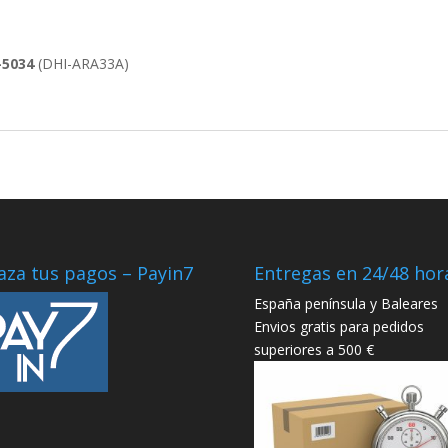
5034
(DHI-ARA33A)
aza tus pagos – Payin7
Entregas en 24/48 hor
España península y Baleares
Envios gratis para pedidos
superiores a 500 €