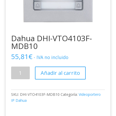
Dahua DHI-VTO4103F-
MDB10
55,81
€
- IVA no incluido
Dahua
Añadir al carrito
DHI-
VTO4103F-
MDB10
cantidad
SKU:
DHI-VTO4103F-MDB10
Categoría:
Videoportero
IP Dahua