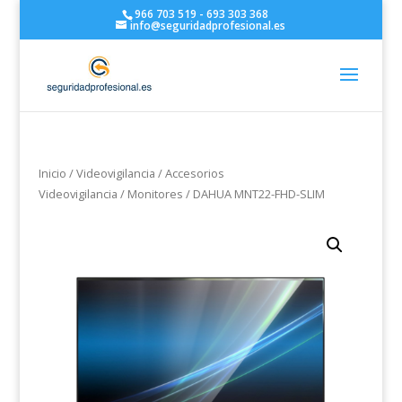
966 703 519 - 693 303 368
info@seguridadprofesional.es
Inicio
/
Videovigilancia
/
Accesorios
Videovigilancia
/
Monitores
/ DAHUA MNT22-FHD-SLIM