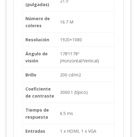
21.5″
(pulgadas)
Número de
16.7 M
colores
Resolución
1920×1080
Ángulo de
178º/178º
visión
(Horizontal/Vertical)
Brillo
200 cd/m2
Coeficiente
3000:1 (típico)
de contraste
Tiempo de
6.5 ms
respuesta
Entradas
1 x HDMI, 1 x VGA