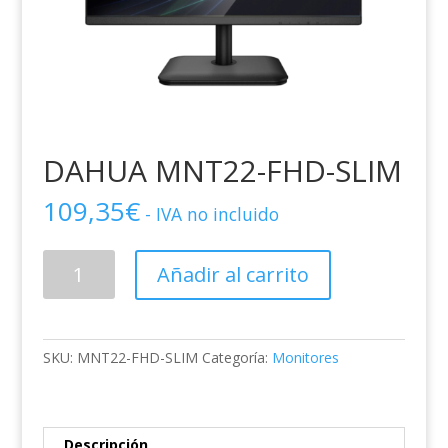
DAHUA MNT22-FHD-SLIM
109,35
€
- IVA no incluido
DAHUA
Añadir al carrito
MNT22-
FHD-
SLIM
cantidad
SKU:
MNT22-FHD-SLIM
Categoría:
Monitores
Descripción