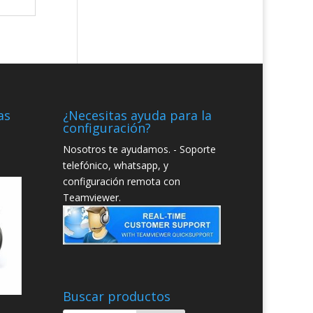
as
¿Necesitas ayuda para la
configuración?
Nosotros te ayudamos. - Soporte
telefónico, whatsapp, y
configuración remota con
Teamviewer.
Buscar productos