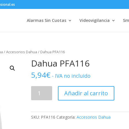
sional.es
Alarmas Sin Cuotas
Videovigilancia
Sm
ua
/
Accesorios Dahua
/ Dahua PFA116
Dahua PFA116
5,94
€
- IVA no incluido
Dahua
Añadir al carrito
PFA116
cantidad
SKU:
PFA116
Categoría:
Accesorios Dahua