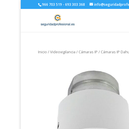
966 703 519 - 693 303 368
info@seguridadprofe
Inicio
/
Videovigilancia
/
Cámaras IP
/
Cámaras IP Dah