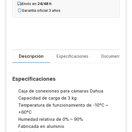
Un
Envío en
24/48 h
Garantía oficial 3 años
iL
R
T
Im
Descripción
Especificaciones
Documentación
Sh
Especificaciones
Op
Caja de conexiones para cámaras Dahua
Ho
Capacidad de carga de 3 kg
Temperatura de funcionamiento de -10°C ~
Ve
+60°C
Humedad relativa de 0% ~ 90%
Fabricada en aluminio