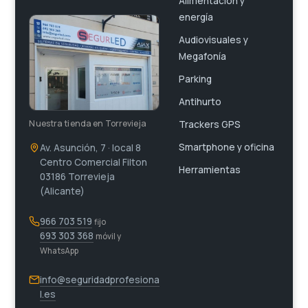
Alimentación y
energía
Audiovisuales y
Megafonía
Parking
Antihurto
Nuestra tienda en Torrevieja
Trackers GPS
Smartphone y oficina
Av. Asunción, 7 · local 8
Centro Comercial Filton
Herramientas
03186 Torrevieja
(Alicante)
966 703 519
fijo
693 303 368
móvil y
WhatsApp
info@seguridadprofesiona
l.es