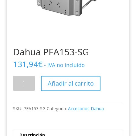
Dahua PFA153-SG
131,94
€
- IVA no incluido
Dahua
Añadir al carrito
PFA153-
SG
cantidad
SKU:
PFA153-SG
Categoría:
Accesorios Dahua
Descripción