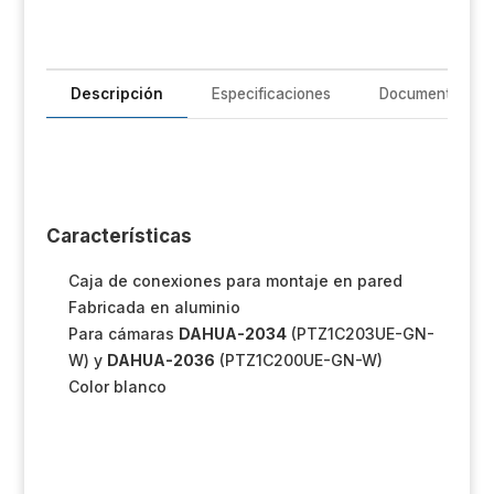
Un
iL
Descripción
Especificaciones
Documentación
R
T
Im
Características
Sh
Caja de conexiones para montaje en pared
Op
Fabricada en aluminio
Para cámaras
DAHUA-2034
(PTZ1C203UE-GN-
Ho
W) y
DAHUA-2036
(PTZ1C200UE-GN-W)
Color blanco
Ve