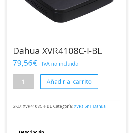
Dahua XVR4108C-I-BL
79,56
€
- IVA no incluido
Dahua
Añadir al carrito
XVR4108C-
I-
BL
cantidad
SKU:
XVR4108C-I-BL
Categoría:
XVRs 5n1 Dahua
Descripción