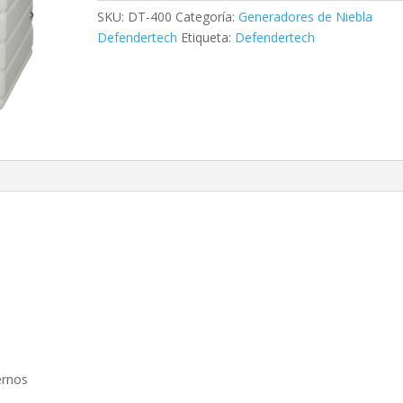
Generador
SKU:
DT-400
Categoría:
Generadores de Niebla
de
Defendertech
Etiqueta:
Defendertech
niebla
de
415
m3
cantidad
ernos