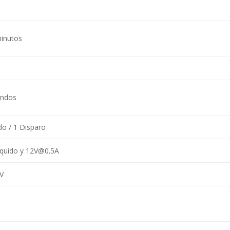
inutos
undos
o / 1 Disparo
Liquido y 12V@0.5A
V