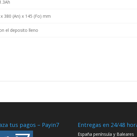
1.3Ah
) x 380 (An) x 145 (Fo) mm
on el deposito lleno
aza tus pagos – Payin7
Entregas en 24/48 hor
España península y Baleares