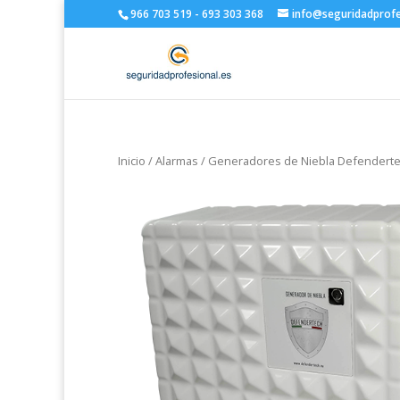
966 703 519 - 693 303 368
info@seguridadprofe
Inicio
/
Alarmas
/
Generadores de Niebla Defendert