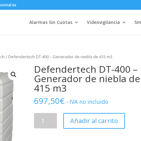
sional.es
Alarmas Sin Cuotas
Videovigilancia
Sm
ech
/ Defendertech DT-400 – Generador de niebla de 415 m3
Defendertech DT-400 –
Generador de niebla de
415 m3
697,50
€
- IVA no incluido
Defendertech
Añadir al carrito
DT-
400
-