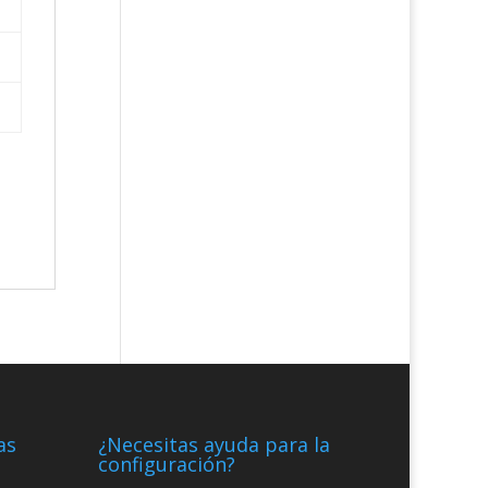
as
¿Necesitas ayuda para la
configuración?