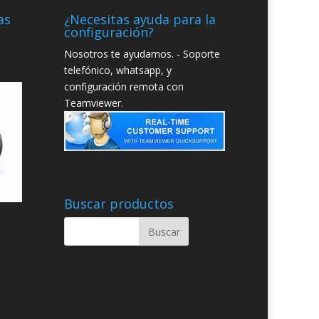
as
¿Necesitas ayuda para la
configuración?
Nosotros te ayudamos. - Soporte
telefónico, whatsapp, y
configuración remota con
Teamviewer.
Buscar productos