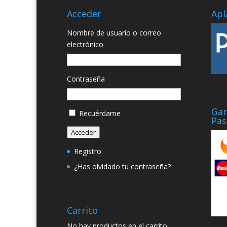
Acceder
Apl
Nombre de usuario o correo
electrónico
Contraseña
Gar
Recuérdame
Pas
Acceder
Registro
¿Has olvidado tu contraseña?
Carrito
No hay productos en el carrito.