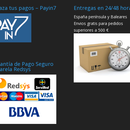
aza tus pagos – Payin7
Entregas en 24/48 hor
España península y Baleares
Envios gratis para pedidos
superiores a 500 €
antía de Pago Seguro
arela Redsys