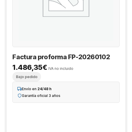
Cá
Al
Co
Ak
Ki
Ge
Z
De
X-
Tr
Sa
Ge
D
Factura proforma FP-20260102
1.486,35
€
Hi
IVA no incluido
Bajo pedido
Aj
Envío en
24/48 h
Ri
Garantía oficial 3 años
Sa
An